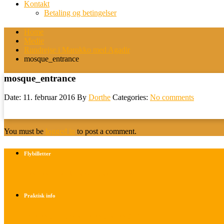
Kontakt
Betaling og betingelser
Home
Medie
Rundrejse i Marokko med Agadir
mosque_entrance
mosque_entrance
Date: 11. februar 2016
By
Dorthe
Categories:
No comments
You must be
logged in
to post a comment.
Flybilletter
Find info om køb af flybilletter her
Praktisk info
Betalings- og afbestillingsbetingelser