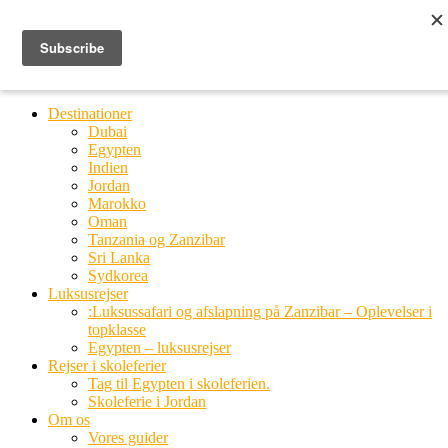
Ring til os
20 66 03 08
MENU
MENU
Destinationer
Dubai
Egypten
Indien
Jordan
Marokko
Oman
Tanzania og Zanzibar
Sri Lanka
Sydkorea
Luksusrejser
:Luksussafari og afslapning på Zanzibar – Oplevelser i
topklasse
Egypten – luksusrejser
Rejser i skoleferier
Tag til Egypten i skoleferien.
Skoleferie i Jordan
Om os
Vores guider