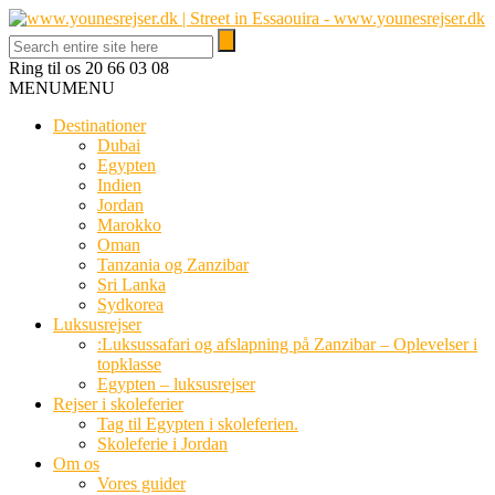
Ring til os
20 66 03 08
MENU
MENU
Destinationer
Dubai
Egypten
Indien
Jordan
Marokko
Oman
Tanzania og Zanzibar
Sri Lanka
Sydkorea
Luksusrejser
:Luksussafari og afslapning på Zanzibar – Oplevelser i
topklasse
Egypten – luksusrejser
Rejser i skoleferier
Tag til Egypten i skoleferien.
Skoleferie i Jordan
Om os
Vores guider