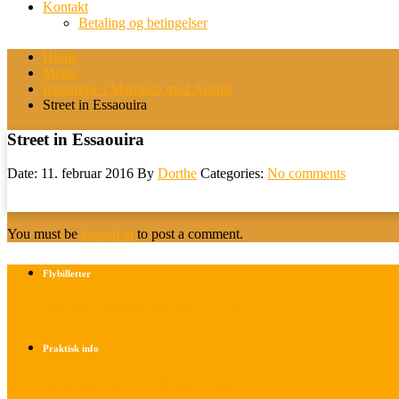
Kontakt
Betaling og betingelser
Home
Medie
Rundrejse i Marokko med Agadir
Street in Essaouira
Street in Essaouira
Date: 11. februar 2016
By
Dorthe
Categories:
No comments
You must be
logged in
to post a comment.
Flybilletter
Find info om køb af flybilletter her
Praktisk info
Betalings- og afbestillingsbetingelser