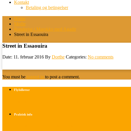
Kontakt
Betaling og betingelser
Home
Medie
Rundrejse i Marokko med Agadir
Street in Essaouira
Street in Essaouira
Date: 11. februar 2016
By
Dorthe
Categories:
No comments
You must be
logged in
to post a comment.
Flybilletter
Find info om køb af flybilletter her
Praktisk info
Betalings- og afbestillingsbetingelser