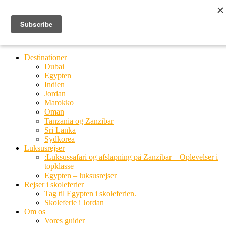
Ring til os
20 66 03 08
MENU
MENU
Destinationer
Dubai
Egypten
Indien
Jordan
Marokko
Oman
Tanzania og Zanzibar
Sri Lanka
Sydkorea
Luksusrejser
:Luksussafari og afslapning på Zanzibar – Oplevelser i
topklasse
Egypten – luksusrejser
Rejser i skoleferier
Tag til Egypten i skoleferien.
Skoleferie i Jordan
Om os
Vores guider