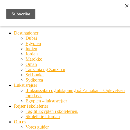
Ring til os
20 66 03 08
MENU
MENU
Destinationer
Dubai
Egypten
Indien
Jordan
Marokko
Oman
Tanzania og Zanzibar
Sri Lanka
Sydkorea
Luksusrejser
:Luksussafari og afslapning på Zanzibar – Oplevelser i
topklasse
Egypten – luksusrejser
Rejser i skoleferier
Tag til Egypten i skoleferien.
Skoleferie i Jordan
Om os
Vores guider