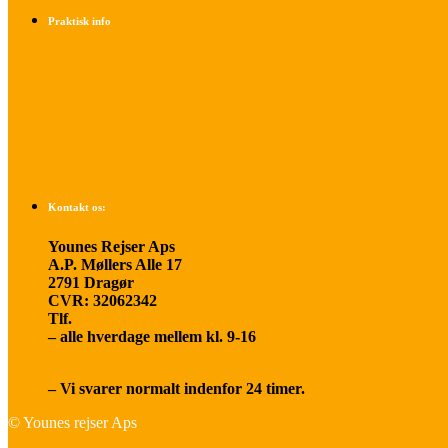
Praktisk info
Betalings- og afbestillingsbetingelser
Praktisk rejseinfo
Om os
Kontakt os:
Younes Rejser Aps
A.P. Møllers Alle 17
2791 Dragør
CVR: 32062342
Tlf.
20 66 03 08
– alle hverdage mellem kl. 9-16
younesrejser@younesrejser.dk
– Vi svarer normalt indenfor 24 timer.
© Younes rejser Aps