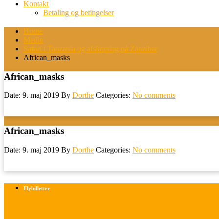
Kontakt
Betaling og betingelser
Home
Medie
Safari i Tanzania og afslapning på Zanzibar
African_masks
African_masks
Date: 9. maj 2019
By
Dorthe
Categories:
No comments
African_masks
Date: 9. maj 2019
By
Dorthe
Categories:
No comments
Flybilletter
Find info om køb af flybilletter her