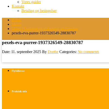
Vores guider
Kontakt
Betaling og betingelser
Home
Medie
Safari i Tanzania og afslapning på Zanzibar
pexels-eva-purrer-1937326549-28830787
pexels-eva-purrer-1937326549-28830787
Date: 11. september 2025
By
Dorthe
Categories:
No comments
Flybilletter
Find info om køb af flybilletter her
Praktisk info
Betalings- og afbestillingsbetingelser