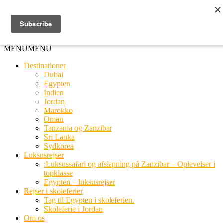
Ring til os
20 66 03 08
MENU
MENU
Destinationer
Dubai
Egypten
Indien
Jordan
Marokko
Oman
Tanzania og Zanzibar
Sri Lanka
Sydkorea
Luksusrejser
:Luksussafari og afslapning på Zanzibar – Oplevelser i
topklasse
Egypten – luksusrejser
Rejser i skoleferier
Tag til Egypten i skoleferien.
Skoleferie i Jordan
Om os