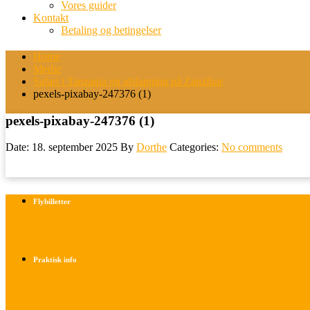
Vores guider
Kontakt
Betaling og betingelser
Home
Medie
Safari i Tanzania og afslapning på Zanzibar
pexels-pixabay-247376 (1)
pexels-pixabay-247376 (1)
Date: 18. september 2025
By
Dorthe
Categories:
No comments
Flybilletter
Find info om køb af flybilletter her
Praktisk info
Betalings- og afbestillingsbetingelser