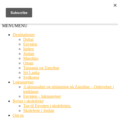
Ring til os
20 66 03 08
MENU
MENU
Destinationer
Dubai
Egypten
Indien
Jordan
Marokko
Oman
Tanzania og Zanzibar
Sri Lanka
Sydkorea
Luksusrejser
:Luksussafari og afslapning på Zanzibar – Oplevelser i
topklasse
Egypten – luksusrejser
Rejser i skoleferier
Tag til Egypten i skoleferien.
Skoleferie i Jordan
Om os