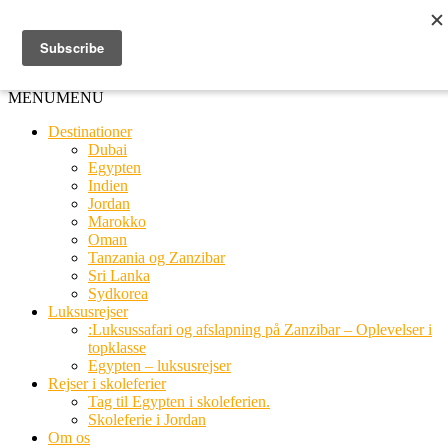
Ring til os
20 66 03 08
MENU
MENU
Destinationer
Dubai
Egypten
Indien
Jordan
Marokko
Oman
Tanzania og Zanzibar
Sri Lanka
Sydkorea
Luksusrejser
:Luksussafari og afslapning på Zanzibar – Oplevelser i
topklasse
Egypten – luksusrejser
Rejser i skoleferier
Tag til Egypten i skoleferien.
Skoleferie i Jordan
Om os