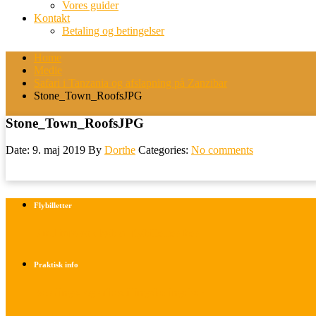
Vores guider
Kontakt
Betaling og betingelser
Home
Medie
Safari i Tanzania og afslapning på Zanzibar
Stone_Town_RoofsJPG
Stone_Town_RoofsJPG
Date: 9. maj 2019
By
Dorthe
Categories:
No comments
Flybilletter
Find info om køb af flybilletter her
Praktisk info
Betalings- og afbestillingsbetingelser