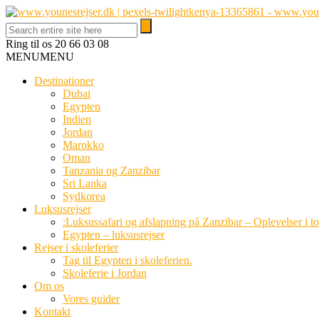
Ring til os
20 66 03 08
MENU
MENU
Destinationer
Dubai
Egypten
Indien
Jordan
Marokko
Oman
Tanzania og Zanzibar
Sri Lanka
Sydkorea
Luksusrejser
:Luksussafari og afslapning på Zanzibar – Oplevelser i t
Egypten – luksusrejser
Rejser i skoleferier
Tag til Egypten i skoleferien.
Skoleferie i Jordan
Om os
Vores guider
Kontakt