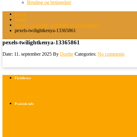
Betaling og betingelser
Home
Medie
Safari i Tarangire, Serengeti og Ngorongoro
pexels-twilightkenya-13365861
pexels-twilightkenya-13365861
Date: 11. september 2025
By
Dorthe
Categories:
No comments
Flybilletter
Find info om køb af flybilletter her
Praktisk info
Betalings- og afbestillingsbetingelser
Praktisk rejseinfo
Om os