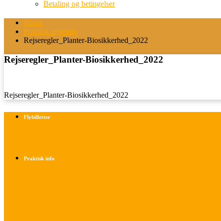
Betaling og betingelser
Home
Praktisk rejseinfo
Rejseregler_Planter-Biosikkerhed_2022
Rejseregler_Planter-Biosikkerhed_2022
Rejseregler_Planter-Biosikkerhed_2022
Flybilletter
Find info om køb af flybilletter her
Praktisk info
Betalings- og afbestillingsbetingelser
Praktisk rejseinfo
Om os