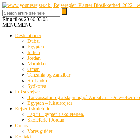
Ring til os
20 66 03 08
MENU
MENU
Destinationer
Dubai
Egypten
Indien
Jordan
Marokko
Oman
Tanzania og Zanzibar
Sri Lanka
Sydkorea
Luksusrejser
:Luksussafari og afslapning på Zanzibar – Oplevelser i t
Egypten – luksusrejser
Rejser i skoleferier
Tag til Egypten i skoleferien.
Skoleferie i Jordan
Om os
Vores guider
Kontakt