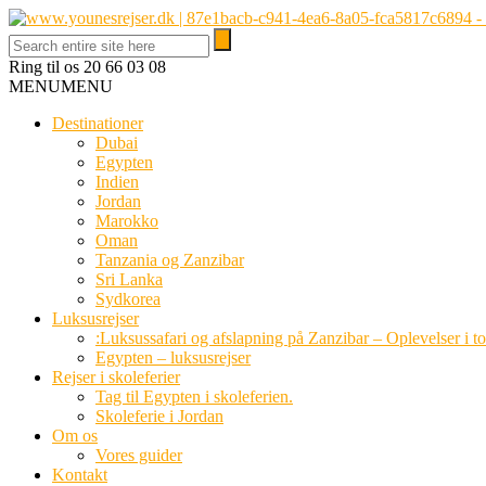
Ring til os
20 66 03 08
MENU
MENU
Destinationer
Dubai
Egypten
Indien
Jordan
Marokko
Oman
Tanzania og Zanzibar
Sri Lanka
Sydkorea
Luksusrejser
:Luksussafari og afslapning på Zanzibar – Oplevelser i t
Egypten – luksusrejser
Rejser i skoleferier
Tag til Egypten i skoleferien.
Skoleferie i Jordan
Om os
Vores guider
Kontakt