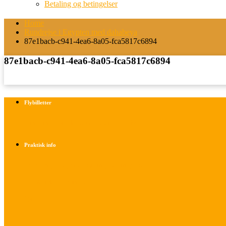
Betaling og betingelser
Home
Rundrejse i Egypten med dahabeya
87e1bacb-c941-4ea6-8a05-fca5817c6894
87e1bacb-c941-4ea6-8a05-fca5817c6894
Flybilletter
Find info om køb af flybilletter her
Praktisk info
Betalings- og afbestillingsbetingelser
Praktisk rejseinfo
Om os