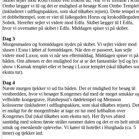
Skibet sejler mod Kom Ombo ved frokost tid. Når vi er fremme i Ko
Ombo lægger vi til og det er mulighed at besøge Kom Ombo Templet
(inkluderet i udflugtspakken, som skal tilkøbes rejsen). Dette tempel e
et dobbelttempel, som er viet til falkeguden Horus og krokodillegude
Sobek. Herefter sejler vi videre mod Edfu. Skibet lægger til I Edfu,
hvor vi overnatter på skibet i Edfu. Middagen spiser vi på skibet.
Dag 3
Morgenmaden og formiddagen nydes på skibet. Vi sejler videre mod
slusen i Esna i løbet af formiddagen. Når den er passeret, kan sejle
videre mod Luxor, som vi når sen eftermiddag. Middagen spiser vi på
båden. Om aftenen er der mulighed for at se det fantastiske lyd og lys
show i Karnak templet eller et besøg i Luxor templet (skal tilkøbes s
ekstra tur).
Dag 4
Næste morgen tjekker vi ud fra båden. Der er mulighed for besøg til
vestbredden, hvor vi besøger Kongernes dal med de meget smukke o
velholdte kongegrave, Hatshepsut’s dødetempel og Memnon
kolosserne (inkluderet i udflugtspakken, som skal tilkøbes rejsen). De
er muligt for de morgenfriske at tage en tur med luftballon over
Kongernes Dal (skal tilkøbes som ekstra tur). Her flyves afsted
samtidig med solens første stråler rammer dalen og det er en helt utrol
smuk og enestående oplevelse. Vi kører til hotellet i Hurghada (ca. 5
timer) og tjekker ind.