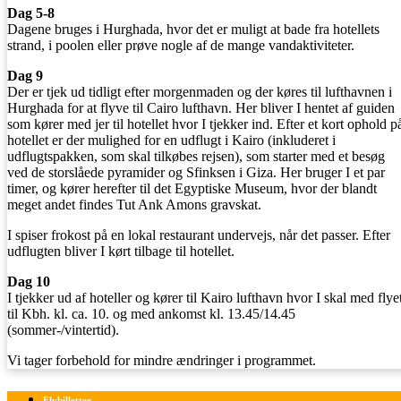
Dag 5-8
Dagene bruges i Hurghada, hvor det er muligt at bade fra hotellets
strand, i poolen eller prøve nogle af de mange vandaktiviteter.
Dag 9
Der er tjek ud tidligt efter morgenmaden og der køres til lufthavnen i
Hurghada for at flyve til Cairo lufthavn. Her bliver I hentet af guiden
som kører med jer til hotellet hvor I tjekker ind. Efter et kort ophold p
hotellet er der mulighed for en udflugt i Kairo (inkluderet i
udflugtspakken, som skal tilkøbes rejsen), som starter med et besøg
ved de storslåede pyramider og Sfinksen i Giza. Her bruger I et par
timer, og kører herefter til det Egyptiske Museum, hvor der blandt
meget andet findes Tut Ank Amons gravskat.
I spiser frokost på en lokal restaurant undervejs, når det passer. Efter
udflugten bliver I kørt tilbage til hotellet.
Dag 10
I tjekker ud af hoteller og kører til Kairo lufthavn hvor I skal med flye
til Kbh. kl. ca. 10. og med ankomst kl. 13.45/14.45
(sommer-/vintertid).
Vi tager forbehold for mindre ændringer i programmet.
Flybilletter