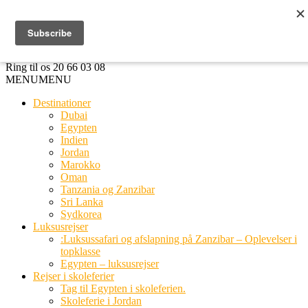
Ring til os
20 66 03 08
MENU
MENU
Destinationer
Dubai
Egypten
Indien
Jordan
Marokko
Oman
Tanzania og Zanzibar
Sri Lanka
Sydkorea
Luksusrejser
:Luksussafari og afslapning på Zanzibar – Oplevelser i
topklasse
Egypten – luksusrejser
Rejser i skoleferier
Tag til Egypten i skoleferien.
Skoleferie i Jordan