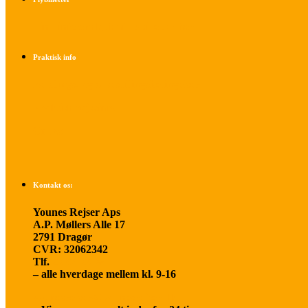
Find info om køb af flybilletter her
Praktisk info
Betalings- og afbestillingsbetingelser
Praktisk rejseinfo
Om os
Kontakt os:
Younes Rejser Aps
A.P. Møllers Alle 17
2791 Dragør
CVR: 32062342
Tlf.
20 66 03 08
– alle hverdage mellem kl. 9-16
younesrejser@younesrejser.dk