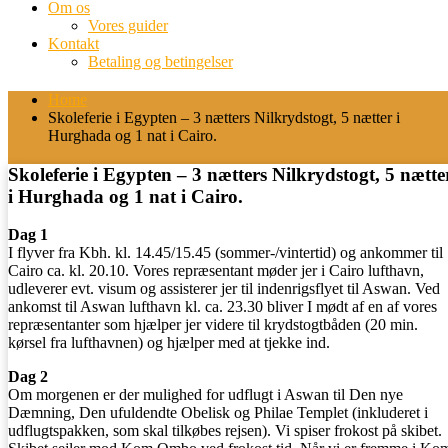
Om os
Vores guider
Kontakt
Betaling og betingelser
Home
Skoleferie i Egypten – 3 nætters Nilkrydstogt, 5 nætter i
Hurghada og 1 nat i Cairo.
Skoleferie i Egypten – 3 nætters Nilkrydstogt, 5 nætte
i Hurghada og 1 nat i Cairo.
Dag 1
I flyver fra Kbh. kl. 14.45/15.45 (sommer-/vintertid) og ankommer til
Cairo ca. kl. 20.10. Vores repræsentant møder jer i Cairo lufthavn,
udleverer evt. visum og assisterer jer til indenrigsflyet til Aswan. Ved
ankomst til Aswan lufthavn kl. ca. 23.30 bliver I mødt af en af vores
repræsentanter som hjælper jer videre til krydstogtbåden (20 min.
kørsel fra lufthavnen) og hjælper med at tjekke ind.
Dag 2
Om morgenen er der mulighed for udflugt i Aswan til Den nye
Dæmning, Den ufuldendte Obelisk og Philae Templet (inkluderet i
udflugtspakken, som skal tilkøbes rejsen). Vi spiser frokost på skibet.