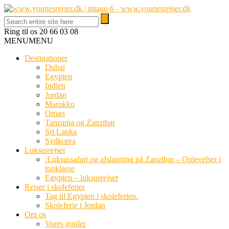
Ring til os
20 66 03 08
MENU
MENU
Destinationer
Dubai
Egypten
Indien
Jordan
Marokko
Oman
Tanzania og Zanzibar
Sri Lanka
Sydkorea
Luksusrejser
:Luksussafari og afslapning på Zanzibar – Oplevelser i
topklasse
Egypten – luksusrejser
Rejser i skoleferier
Tag til Egypten i skoleferien.
Skoleferie i Jordan
Om os
Vores guider