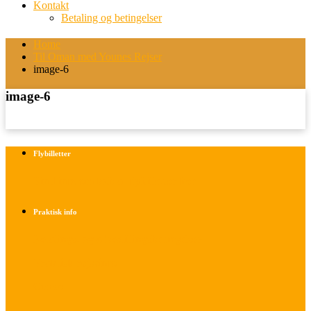
Kontakt
Betaling og betingelser
Home
Til Oman med Younes Rejser
image-6
image-6
Flybilletter
Find info om køb af flybilletter her
Praktisk info
Betalings- og afbestillingsbetingelser
Praktisk rejseinfo
Om os