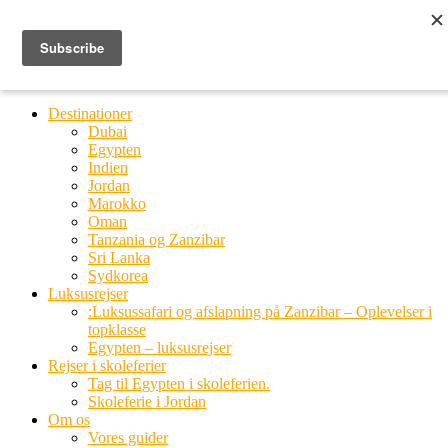
Ring til os
20 66 03 08
MENU
MENU
Destinationer
Dubai
Egypten
Indien
Jordan
Marokko
Oman
Tanzania og Zanzibar
Sri Lanka
Sydkorea
Luksusrejser
:Luksussafari og afslapning på Zanzibar – Oplevelser i
topklasse
Egypten – luksusrejser
Rejser i skoleferier
Tag til Egypten i skoleferien.
Skoleferie i Jordan
Om os
Vores guider