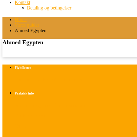
Kontakt
Betaling og betingelser
Home
Vores guider
Ahmed Egypten
Ahmed Egypten
Flybilletter
Find info om køb af flybilletter her
Praktisk info
Betalings- og afbestillingsbetingelser
Praktisk rejseinfo
Om os