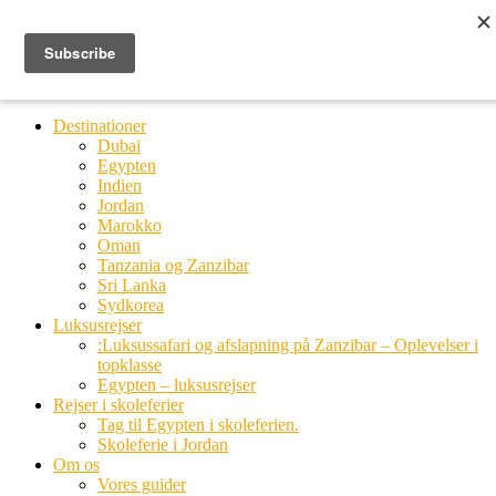
Ring til os
20 66 03 08
MENU
MENU
Destinationer
Dubai
Egypten
Indien
Jordan
Marokko
Oman
Tanzania og Zanzibar
Sri Lanka
Sydkorea
Luksusrejser
:Luksussafari og afslapning på Zanzibar – Oplevelser i
topklasse
Egypten – luksusrejser
Rejser i skoleferier
Tag til Egypten i skoleferien.
Skoleferie i Jordan
Om os
Vores guider