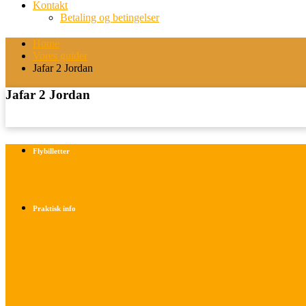
Kontakt
Betaling og betingelser
Home
Vores guider
Jafar 2 Jordan
Jafar 2 Jordan
Flybilletter
Find info om køb af flybilletter her
Praktisk info
Betalings- og afbestillingsbetingelser
Praktisk rejseinfo
Om os