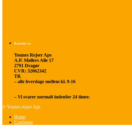
Betalings- og afbestillingsbetingelser
Praktisk rejseinfo
Om os
Kontakt os:
Younes Rejser Aps
A.P. Møllers Alle 17
2791 Dragør
CVR: 32062342
Tlf.
20 66 03 08
– alle hverdage mellem kl. 9-16
younesrejser@younesrejser.dk
– Vi svarer normalt indenfor 24 timer.
© Younes rejser Aps
Home
Configure