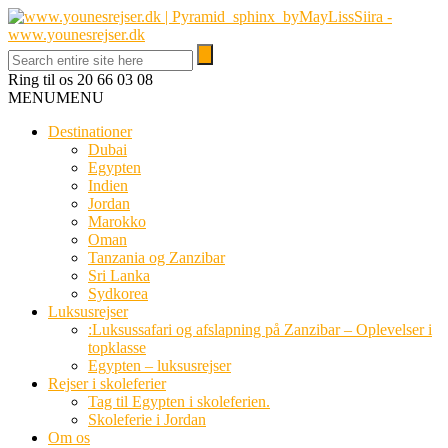
Ring til os
20 66 03 08
MENU
MENU
Destinationer
Dubai
Egypten
Indien
Jordan
Marokko
Oman
Tanzania og Zanzibar
Sri Lanka
Sydkorea
Luksusrejser
:Luksussafari og afslapning på Zanzibar – Oplevelser i
topklasse
Egypten – luksusrejser
Rejser i skoleferier
Tag til Egypten i skoleferien.
Skoleferie i Jordan
Om os