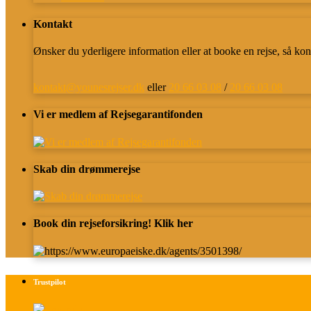
Kontakt
Ønsker du yderligere information eller at booke en rejse, så kon
kontakt@younesrejser.dk
eller
20 66 03 08
/
20 66 03 08
Vi er medlem af Rejsegarantifonden
Skab din drømmerejse
Book din rejseforsikring! Klik her
Trustpilot