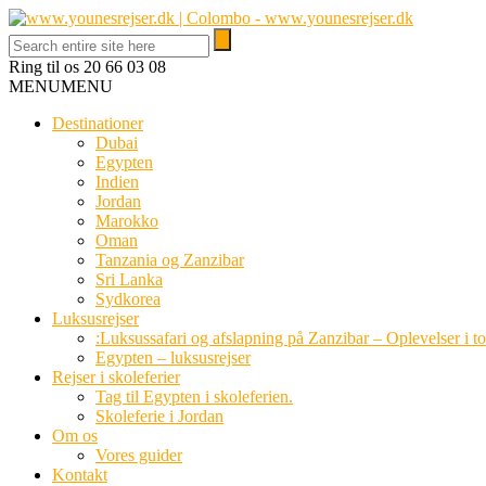
Ring til os
20 66 03 08
MENU
MENU
Destinationer
Dubai
Egypten
Indien
Jordan
Marokko
Oman
Tanzania og Zanzibar
Sri Lanka
Sydkorea
Luksusrejser
:Luksussafari og afslapning på Zanzibar – Oplevelser i t
Egypten – luksusrejser
Rejser i skoleferier
Tag til Egypten i skoleferien.
Skoleferie i Jordan
Om os
Vores guider
Kontakt