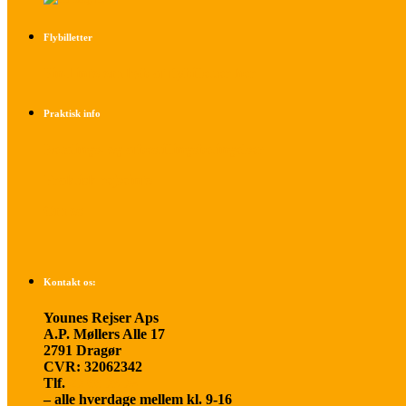
Flybilletter
Find info om køb af flybilletter her
Praktisk info
Betalings- og afbestillingsbetingelser
Praktisk rejseinfo
Om os
Kontakt os:
Younes Rejser Aps
A.P. Møllers Alle 17
2791 Dragør
CVR: 32062342
Tlf.
20 66 03 08
– alle hverdage mellem kl. 9-16