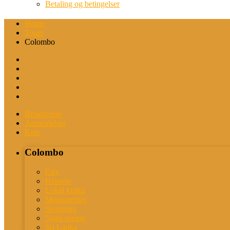
Betaling og betingelser
Home
Tours
Colombo
Beskrivelse
Anmeldelser
Kort
Colombo
City
Historie
Lokal kultur
Monumenter
Shopping
Sight-seeing
Sri Lanka