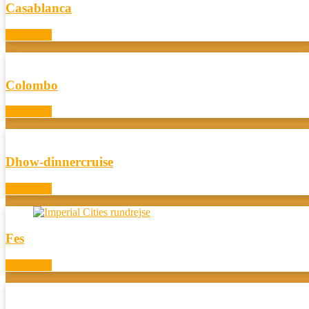
Casablanca
Book now
Colombo
Book now
Dhow-dinnercruise
Book now
Fes
Book now