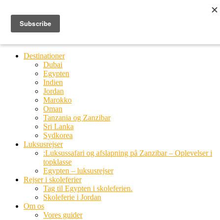
Ring til os
20 66 03 08
MENU
MENU
Destinationer
Dubai
Egypten
Indien
Jordan
Marokko
Oman
Tanzania og Zanzibar
Sri Lanka
Sydkorea
Luksusrejser
:Luksussafari og afslapning på Zanzibar – Oplevelser i
topklasse
Egypten – luksusrejser
Rejser i skoleferier
Tag til Egypten i skoleferien.
Skoleferie i Jordan
Om os
Vores guider