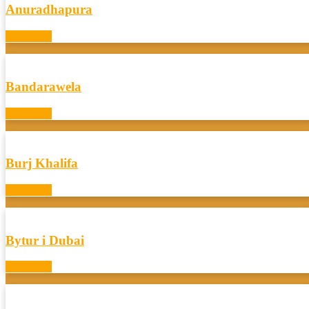
Anuradhapura
Book now
Bandarawela
Book now
Burj Khalifa
Book now
Bytur i Dubai
Book now