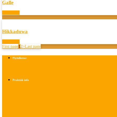
Galle
Book now
Hikkaduwa
Book now
First page
1
2
>
Last page
Flybilletter
Find info om køb af flybilletter her
Praktisk info
Betalings- og afbestillingsbetingelser
Praktisk rejseinfo
Om os