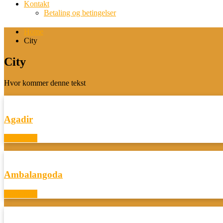
Kontakt
Betaling og betingelser
Home
City
City
Hvor kommer denne tekst
Agadir
Book now
Ambalangoda
Book now