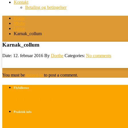
Kontakt
Betaling og betingelser
Home
Medie
Luxor
Karnak_collum
Karnak_collum
Date: 12. februar 2016
By
Dorthe
Categories:
No comments
You must be
logged in
to post a comment.
Flybilletter
Find info om køb af flybilletter her
Praktisk info
Betalings- og afbestillingsbetingelser