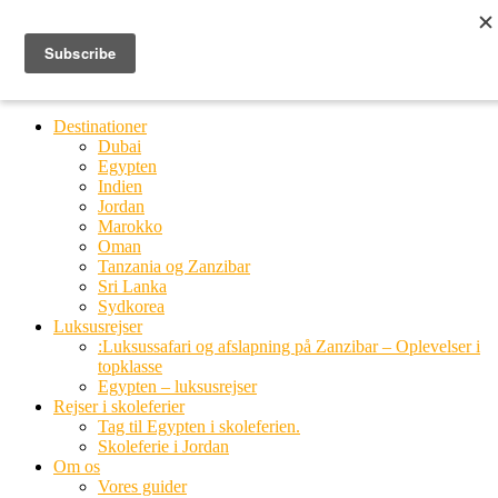
Ring til os
20 66 03 08
MENU
MENU
Destinationer
Dubai
Egypten
Indien
Jordan
Marokko
Oman
Tanzania og Zanzibar
Sri Lanka
Sydkorea
Luksusrejser
:Luksussafari og afslapning på Zanzibar – Oplevelser i
topklasse
Egypten – luksusrejser
Rejser i skoleferier
Tag til Egypten i skoleferien.
Skoleferie i Jordan
Om os
Vores guider