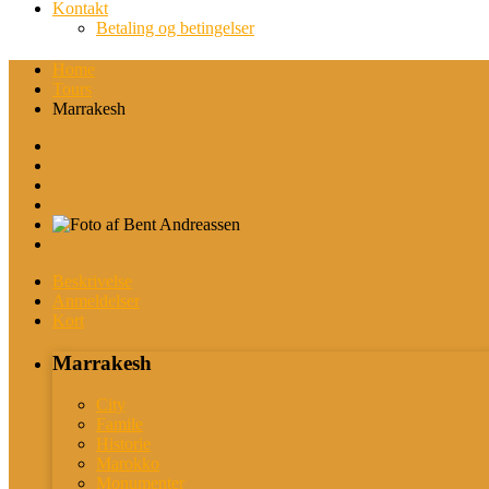
Kontakt
Betaling og betingelser
Home
Tours
Marrakesh
Beskrivelse
Anmeldelser
Kort
Marrakesh
City
Famile
Historie
Marokko
Monumenter