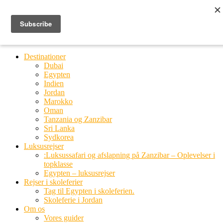
Ring til os
20 66 03 08
MENU
MENU
Destinationer
Dubai
Egypten
Indien
Jordan
Marokko
Oman
Tanzania og Zanzibar
Sri Lanka
Sydkorea
Luksusrejser
:Luksussafari og afslapning på Zanzibar – Oplevelser i
topklasse
Egypten – luksusrejser
Rejser i skoleferier
Tag til Egypten i skoleferien.
Skoleferie i Jordan
Om os
Vores guider