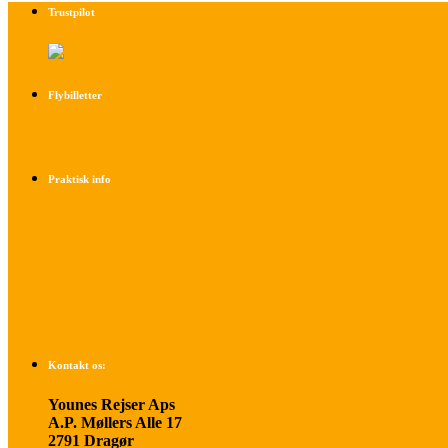
Trustpilot
Flybilletter
Find info om køb af flybilletter her
Praktisk info
Betalings- og afbestillingsbetingelser
Praktisk rejseinfo
Om os
Kontakt os:
Younes Rejser Aps
A.P. Møllers Alle 17
2791 Dragør