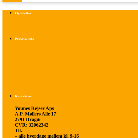
Flybilletter
Find info om køb af flybilletter her
Praktisk info
Betalings- og afbestillingsbetingelser
Praktisk rejseinfo
Om os
Kontakt os:
Younes Rejser Aps
A.P. Møllers Alle 17
2791 Dragør
CVR: 32062342
Tlf.
20 66 03 08
– alle hverdage mellem kl. 9-16