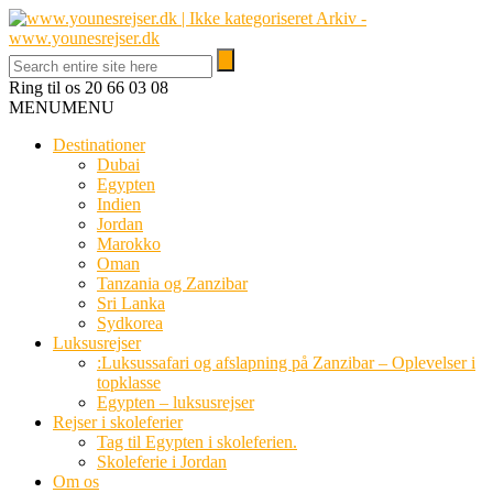
Ring til os
20 66 03 08
MENU
MENU
Destinationer
Dubai
Egypten
Indien
Jordan
Marokko
Oman
Tanzania og Zanzibar
Sri Lanka
Sydkorea
Luksusrejser
:Luksussafari og afslapning på Zanzibar – Oplevelser i
topklasse
Egypten – luksusrejser
Rejser i skoleferier
Tag til Egypten i skoleferien.
Skoleferie i Jordan
Om os