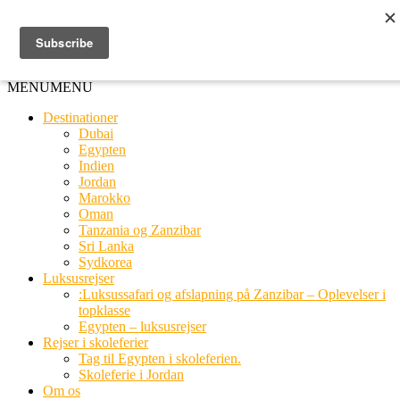
Ring til os
20 66 03 08
MENU
MENU
Destinationer
Dubai
Egypten
Indien
Jordan
Marokko
Oman
Tanzania og Zanzibar
Sri Lanka
Sydkorea
Luksusrejser
:Luksussafari og afslapning på Zanzibar – Oplevelser i
topklasse
Egypten – luksusrejser
Rejser i skoleferier
Tag til Egypten i skoleferien.
Skoleferie i Jordan
Om os