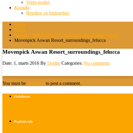
Vores guider
Kontakt
Betaling og betingelser
Home
Medie
Aswan – Mövenpick Aswan Resort, Elephantine Island
Movenpick Aswan Resort_surroundings_felucca
Movenpick Aswan Resort_surroundings_felucca
Date: 1. marts 2016
By
Dorthe
Categories:
No comments
You must be
logged in
to post a comment.
Flybilletter
Find info om køb af flybilletter her
Praktisk info