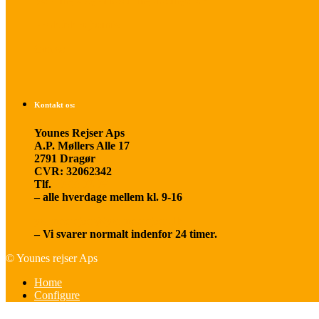
Betalings- og afbestillingsbetingelser
Praktisk rejseinfo
Om os
Kontakt os:
Younes Rejser Aps
A.P. Møllers Alle 17
2791 Dragør
CVR: 32062342
Tlf.
20 66 03 08
– alle hverdage mellem kl. 9-16
younesrejser@younesrejser.dk
– Vi svarer normalt indenfor 24 timer.
© Younes rejser Aps
Home
Configure