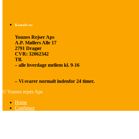
Om os
Kontakt os:
Younes Rejser Aps
A.P. Møllers Alle 17
2791 Dragør
CVR: 32062342
Tlf.
20 66 03 08
– alle hverdage mellem kl. 9-16
younesrejser@younesrejser.dk
– Vi svarer normalt indenfor 24 timer.
© Younes rejser Aps
Home
Configure