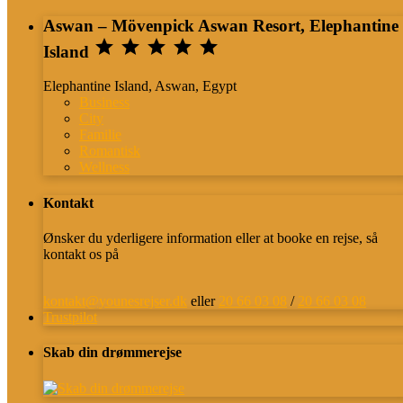
Aswan – Mövenpick Aswan Resort, Elephantine





Island
Elephantine Island, Aswan, Egypt
Business
City
Familie
Romantisk
Wellness
Kontakt
Ønsker du yderligere information eller at booke en rejse, så
kontakt os på
kontakt@younesrejser.dk
eller
20 66 03 08
/
20 66 03 08
Trustpilot
Skab din drømmerejse