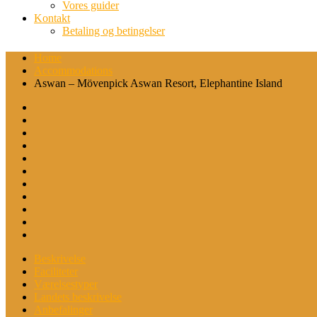
Vores guider
Kontakt
Betaling og betingelser
Home
Accommodations
Aswan – Mövenpick Aswan Resort, Elephantine Island
Beskrivelse
Faciliteter
Værelsestyper
Landets beskrivelse
Anbefalinger