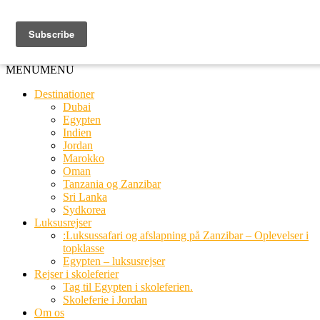
Ring til os
20 66 03 08
MENU
MENU
Destinationer
Dubai
Egypten
Indien
Jordan
Marokko
Oman
Tanzania og Zanzibar
Sri Lanka
Sydkorea
Luksusrejser
:Luksussafari og afslapning på Zanzibar – Oplevelser i
topklasse
Egypten – luksusrejser
Rejser i skoleferier
Tag til Egypten i skoleferien.
Skoleferie i Jordan
Om os