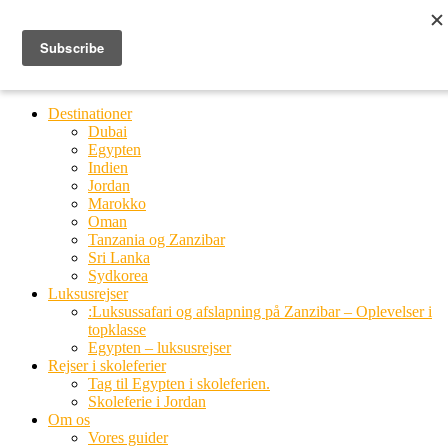
Ring til os
20 66 03 08
MENU
MENU
Destinationer
Dubai
Egypten
Indien
Jordan
Marokko
Oman
Tanzania og Zanzibar
Sri Lanka
Sydkorea
Luksusrejser
:Luksussafari og afslapning på Zanzibar – Oplevelser i
topklasse
Egypten – luksusrejser
Rejser i skoleferier
Tag til Egypten i skoleferien.
Skoleferie i Jordan
Om os
Vores guider