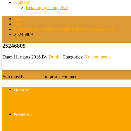
Kontakt
Betaling og betingelser
Home
Medie
Nilkrydstogt – Oriental Dream Private Felucca Aswan
25246809
25246809
Date: 11. marts 2016
By
Dorthe
Categories:
No comments
You must be
logged in
to post a comment.
Flybilletter
Find info om køb af flybilletter her
Praktisk info
Betalings- og afbestillingsbetingelser