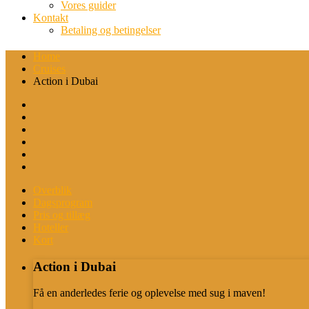
Vores guider
Kontakt
Betaling og betingelser
Home
Cruises
Action i Dubai
Overblik
Dagsprogram
Pris og tillæg
Hoteller
Kort
Action i Dubai
Få en anderledes ferie og oplevelse med sug i maven!