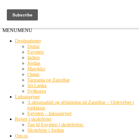
Ring til os
20 66 03 08
MENU
MENU
Destinationer
Dubai
Egypten
Indien
Jordan
Marokko
Oman
Tanzania og Zanzibar
Sri Lanka
Sydkorea
Luksusrejser
:Luksussafari og afslapning på Zanzibar – Oplevelser i
topklasse
Egypten – luksusrejser
Rejser i skoleferier
Tag til Egypten i skoleferien.
Skoleferie i Jordan
Om os