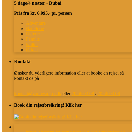
5 dage/4 nætter - Dubai
Pris fra kr. 6.995,- pr. person
Adventure
Badeferie
Byferie
Familie
Kultur
Ørken
Kontakt
Ønsker du yderligere information eller at booke en rejse, så
kontakt os på
kontakt@younesrejser.dk
eller
20 66 03 08
/
20 66 03 08
Book din rejseforsikring! Klik her