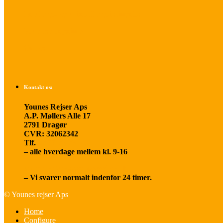
Betalings- og afbestillingsbetingelser
Praktisk rejseinfo
Om os
Kontakt os:
Younes Rejser Aps
A.P. Møllers Alle 17
2791 Dragør
CVR: 32062342
Tlf.
20 66 03 08
– alle hverdage mellem kl. 9-16
younesrejser@younesrejser.dk
– Vi svarer normalt indenfor 24 timer.
© Younes rejser Aps
Home
Configure