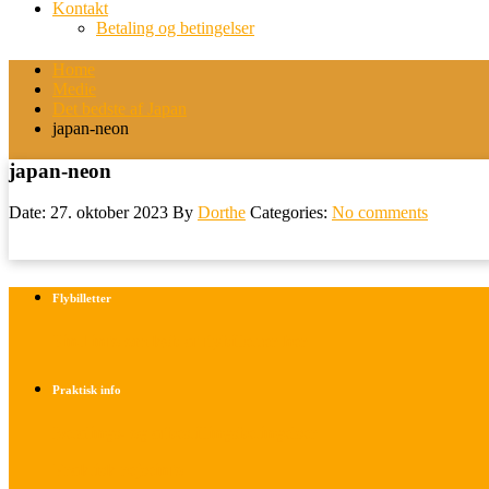
Kontakt
Betaling og betingelser
Home
Medie
Det bedste af Japan
japan-neon
japan-neon
Date: 27. oktober 2023
By
Dorthe
Categories:
No comments
Flybilletter
Find info om køb af flybilletter her
Praktisk info
Betalings- og afbestillingsbetingelser
Praktisk rejseinfo