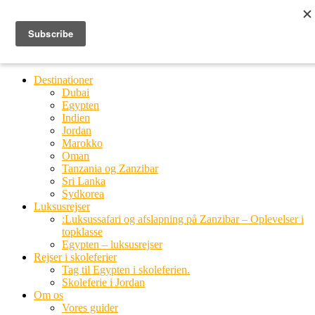
Ring til os
20 66 03 08
MENU
MENU
Destinationer
Dubai
Egypten
Indien
Jordan
Marokko
Oman
Tanzania og Zanzibar
Sri Lanka
Sydkorea
Luksusrejser
:Luksussafari og afslapning på Zanzibar – Oplevelser i
topklasse
Egypten – luksusrejser
Rejser i skoleferier
Tag til Egypten i skoleferien.
Skoleferie i Jordan
Om os
Vores guider