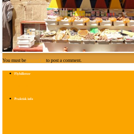
You must be
logged in
to post a comment.
Flybilletter
Find info om køb af flybilletter her
Praktisk info
Betalings- og afbestillingsbetingelser
Praktisk rejseinfo
Om os