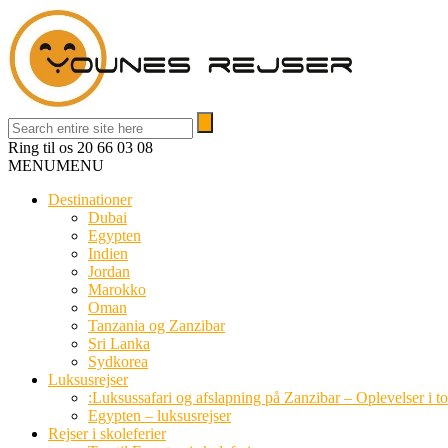
Ring til os
20 66 03 08
MENU
MENU
Destinationer
Dubai
Egypten
Indien
Jordan
Marokko
Oman
Tanzania og Zanzibar
Sri Lanka
Sydkorea
Luksusrejser
:Luksussafari og afslapning på Zanzibar – Oplevelser i t
Egypten – luksusrejser
Rejser i skoleferier