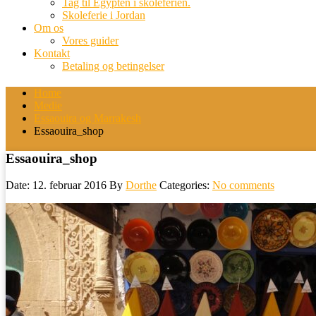
Tag til Egypten i skoleferien.
Skoleferie i Jordan
Om os
Vores guider
Kontakt
Betaling og betingelser
Home
Medie
Essaouira og Marrakesh
Essaouira_shop
Essaouira_shop
Date: 12. februar 2016
By
Dorthe
Categories:
No comments