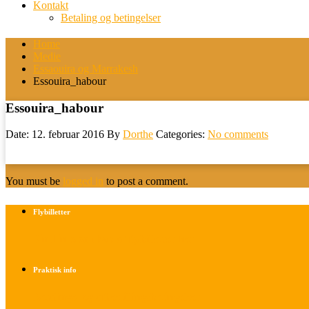
Kontakt
Betaling og betingelser
Home
Medie
Essaouira og Marrakesh
Essouira_habour
Essouira_habour
Date: 12. februar 2016
By
Dorthe
Categories:
No comments
You must be
logged in
to post a comment.
Flybilletter
Find info om køb af flybilletter her
Praktisk info
Betalings- og afbestillingsbetingelser