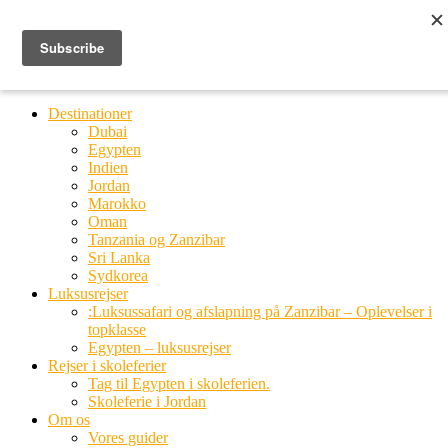
Ring til os
20 66 03 08
MENU
MENU
Destinationer
Dubai
Egypten
Indien
Jordan
Marokko
Oman
Tanzania og Zanzibar
Sri Lanka
Sydkorea
Luksusrejser
:Luksussafari og afslapning på Zanzibar – Oplevelser i
topklasse
Egypten – luksusrejser
Rejser i skoleferier
Tag til Egypten i skoleferien.
Skoleferie i Jordan
Om os
Vores guider