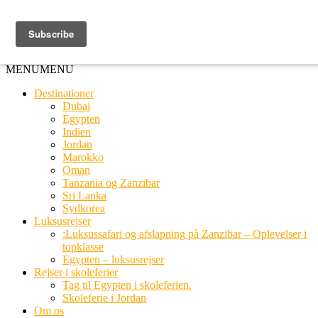
Ring til os
20 66 03 08
MENU
MENU
Destinationer
Dubai
Egypten
Indien
Jordan
Marokko
Oman
Tanzania og Zanzibar
Sri Lanka
Sydkorea
Luksusrejser
:Luksussafari og afslapning på Zanzibar – Oplevelser i
topklasse
Egypten – luksusrejser
Rejser i skoleferier
Tag til Egypten i skoleferien.
Skoleferie i Jordan
Om os