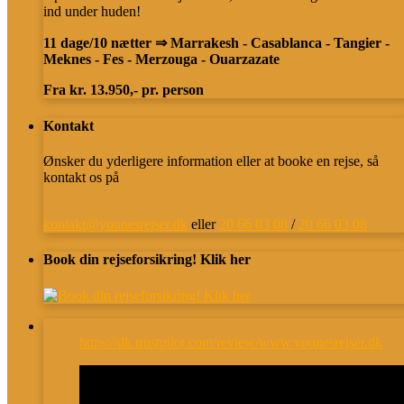
ind under huden!
11 dage/10 nætter ⇒ Marrakesh - Casablanca - Tangier -
Meknes - Fes - Merzouga - Ouarzazate
Fra kr. 13.950,- pr. person
Kontakt
Ønsker du yderligere information eller at booke en rejse, så
kontakt os på
kontakt@younesrejser.dk
eller
20 66 03 08
/
20 66 03 08
Book din rejseforsikring! Klik her
https://dk.trustpilot.com/review/www.younesrejser.dk