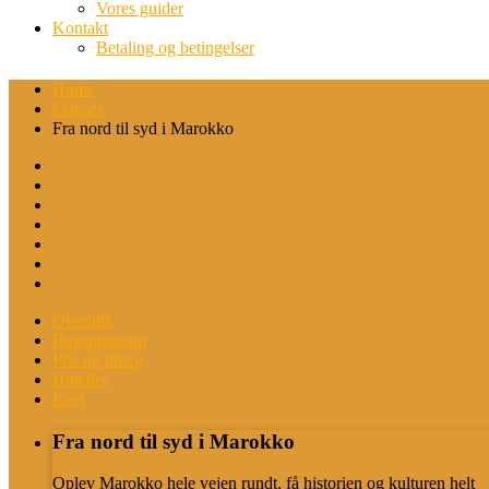
Vores guider
Kontakt
Betaling og betingelser
Home
Cruises
Fra nord til syd i Marokko
Overblik
Dagsprogram
Pris og tillæg
Hoteller
Kort
Fra nord til syd i Marokko
Oplev Marokko hele vejen rundt, få historien og kulturen helt