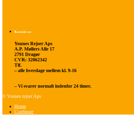
Om os
Kontakt os:
Younes Rejser Aps
A.P. Møllers Alle 17
2791 Dragør
CVR: 32062342
Tlf.
20 66 03 08
– alle hverdage mellem kl. 9-16
younesrejser@younesrejser.dk
– Vi svarer normalt indenfor 24 timer.
© Younes rejser Aps
Home
Configure