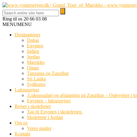
Ring til os
20 66 03 08
MENU
MENU
Destinationer
Dubai
Egypten
Indien
Jordan
Marokko
Oman
Tanzania og Zanzibar
Sri Lanka
Sydkorea
Luksusrejser
:Luksussafari og afslapning på Zanzibar – Oplevelser i t
Egypten – luksusrejser
Rejser i skoleferier
Tag til Egypten i skoleferien.
Skoleferie i Jordan
Om os
Vores guider
Kontakt