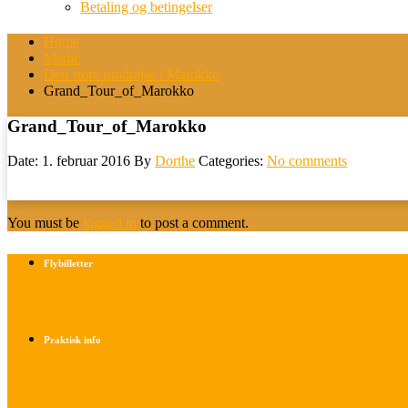
Betaling og betingelser
Home
Medie
Den store rundrejse i Marokko
Grand_Tour_of_Marokko
Grand_Tour_of_Marokko
Date: 1. februar 2016
By
Dorthe
Categories:
No comments
You must be
logged in
to post a comment.
Flybilletter
Find info om køb af flybilletter her
Praktisk info
Betalings- og afbestillingsbetingelser
Praktisk rejseinfo