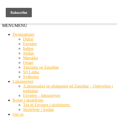
Ring til os
20 66 03 08
MENU
MENU
Destinationer
Dubai
Egypten
Indien
Jordan
Marokko
Oman
Tanzania og Zanzibar
Sri Lanka
Sydkorea
Luksusrejser
:Luksussafari og afslapning på Zanzibar – Oplevelser i
topklasse
Egypten – luksusrejser
Rejser i skoleferier
Tag til Egypten i skoleferien.
Skoleferie i Jordan
Om os