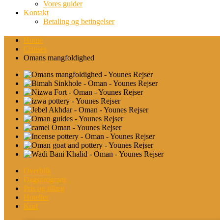
Vores guider
Kontakt
Betaling og betingelser
Home
Cruises
Omans mangfoldighed
Overblik
Dagsprogram
Pris og tillæg
Hoteller
Kort