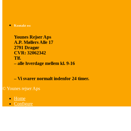
Om os
Kontakt os:
Younes Rejser Aps
A.P. Møllers Alle 17
2791 Dragør
CVR: 32062342
Tlf.
20 66 03 08
– alle hverdage mellem kl. 9-16
younesrejser@younesrejser.dk
– Vi svarer normalt indenfor 24 timer.
© Younes rejser Aps
Home
Configure