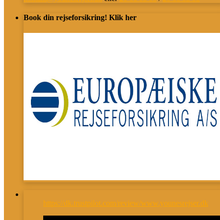
Book din rejseforsikring! Klik her
https://dk.trustpilot.com/review/www.younesrejser.dk