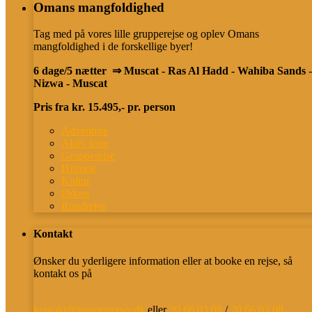
Omans mangfoldighed
Tag med på vores lille grupperejse og oplev Omans
mangfoldighed i de forskellige byer!
6 dage/5 nætter ⇒ Muscat - Ras Al Hadd
- Wahiba Sands
-
Nizwa - Muscat
Pris fra kr. 15.495,- pr. person
Adventure
Aktiv ferie
Grupperejse
Historie
Kultur
Ørken
Rundrejse
Kontakt
Ønsker du yderligere information eller at booke en rejse, så
kontakt os på
kontakt@younesrejser.dk
eller
20 66 03 08
/
20 66 03 08