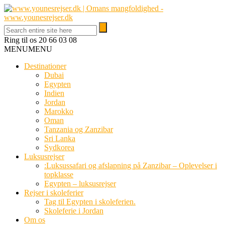
Ring til os
20 66 03 08
MENU
MENU
Destinationer
Dubai
Egypten
Indien
Jordan
Marokko
Oman
Tanzania og Zanzibar
Sri Lanka
Sydkorea
Luksusrejser
:Luksussafari og afslapning på Zanzibar – Oplevelser i
topklasse
Egypten – luksusrejser
Rejser i skoleferier
Tag til Egypten i skoleferien.
Skoleferie i Jordan
Om os