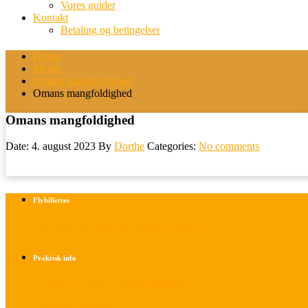
Vores guider
Kontakt
Betaling og betingelser
Home
Medie
Omans mangfoldighed
Omans mangfoldighed
Omans mangfoldighed
Date: 4. august 2023
By
Dorthe
Categories:
No comments
Flybilletter
Find info om køb af flybilletter her
Praktisk info
Betalings- og afbestillingsbetingelser