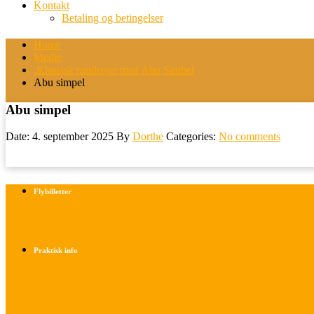
Kontakt
Betaling og betingelser
Home
Medie
.Klassisk rundrejse med Abu Simbel
Abu simpel
Abu simpel
Date: 4. september 2025
By
Dorthe
Categories:
No comments
Flybilletter
Find info om køb af flybilletter her
Praktisk info
Betalings- og afbestillingsbetingelser
Praktisk rejseinfo