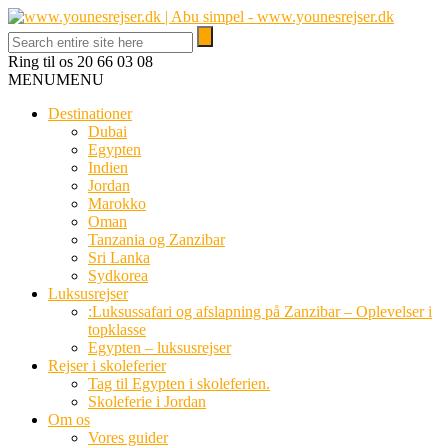
Ring til os
20 66 03 08
MENU
MENU
Destinationer
Dubai
Egypten
Indien
Jordan
Marokko
Oman
Tanzania og Zanzibar
Sri Lanka
Sydkorea
Luksusrejser
:Luksussafari og afslapning på Zanzibar – Oplevelser i
topklasse
Egypten – luksusrejser
Rejser i skoleferier
Tag til Egypten i skoleferien.
Skoleferie i Jordan
Om os
Vores guider