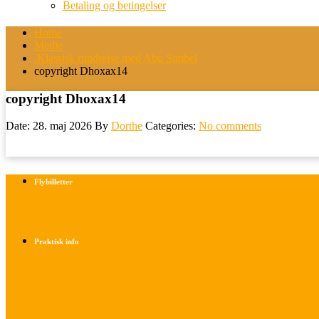
Betaling og betingelser
Home
Medie
.Klassisk rundrejse med Abu Simbel
copyright Dhoxax14
copyright Dhoxax14
Date: 28. maj 2026
By
Dorthe
Categories:
No comments
Flybilletter
Find info om køb af flybilletter her
Praktisk info
Betalings- og afbestillingsbetingelser
Praktisk rejseinfo
Om os