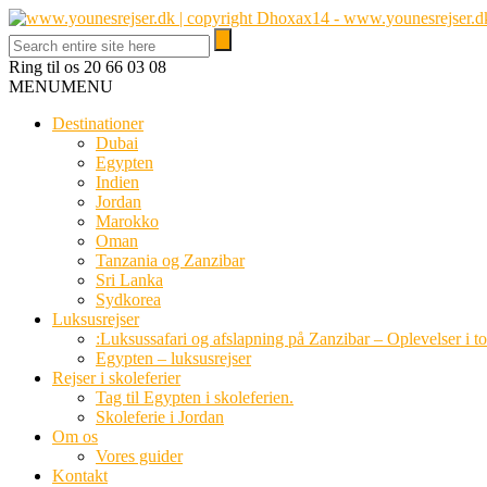
Ring til os
20 66 03 08
MENU
MENU
Destinationer
Dubai
Egypten
Indien
Jordan
Marokko
Oman
Tanzania og Zanzibar
Sri Lanka
Sydkorea
Luksusrejser
:Luksussafari og afslapning på Zanzibar – Oplevelser i t
Egypten – luksusrejser
Rejser i skoleferier
Tag til Egypten i skoleferien.
Skoleferie i Jordan
Om os
Vores guider
Kontakt