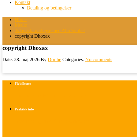
Kontakt
Betaling og betingelser
Home
Medie
.Klassisk rundrejse med Abu Simbel
copyright Dhoxax
copyright Dhoxax
Date: 28. maj 2026
By
Dorthe
Categories:
No comments
Flybilletter
Find info om køb af flybilletter her
Praktisk info
Betalings- og afbestillingsbetingelser
Praktisk rejseinfo