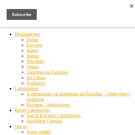
Ring til os
20 66 03 08
MENU
MENU
Destinationer
Dubai
Egypten
Indien
Jordan
Marokko
Oman
Tanzania og Zanzibar
Sri Lanka
Sydkorea
Luksusrejser
:Luksussafari og afslapning på Zanzibar – Oplevelser i
topklasse
Egypten – luksusrejser
Rejser i skoleferier
Tag til Egypten i skoleferien.
Skoleferie i Jordan
Om os
Vores guider