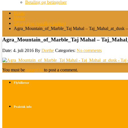
Betaling og betingelser
Home
Medie
Taj og tiger (nordlige Indien)
Agra_Mountain_of_Marble_Taj Mahal – Taj_Mahal_at_dusk – T
Agra_Mountain_of_Marble_Taj Mahal – Taj_Mahal_at
Date: 4. juli 2016
By
Dorthe
Categories:
No comments
You must be
logged in
to post a comment.
Flybilletter
Find info om køb af flybilletter her
Praktisk info
Betalings- og afbestillingsbetingelser
Praktisk rejseinfo