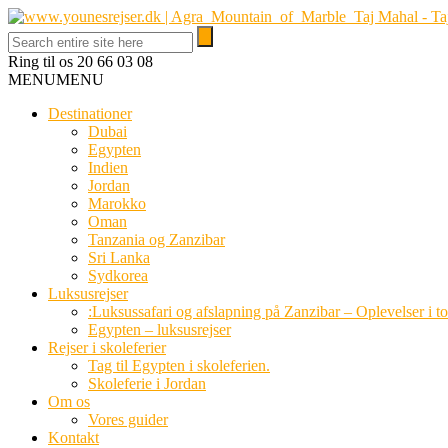
Ring til os
20 66 03 08
MENU
MENU
Destinationer
Dubai
Egypten
Indien
Jordan
Marokko
Oman
Tanzania og Zanzibar
Sri Lanka
Sydkorea
Luksusrejser
:Luksussafari og afslapning på Zanzibar – Oplevelser i t
Egypten – luksusrejser
Rejser i skoleferier
Tag til Egypten i skoleferien.
Skoleferie i Jordan
Om os
Vores guider
Kontakt