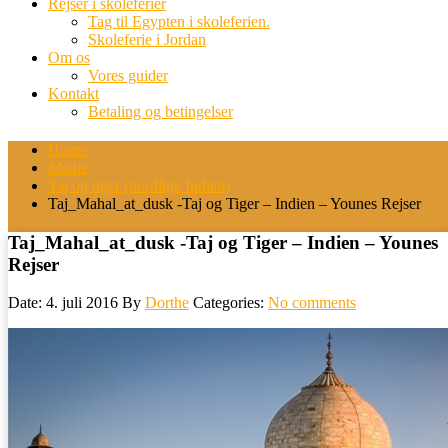
Rejser i skoleferier
Tag til Egypten i skoleferien.
Skoleferie i Jordan
Om os
Vores guider
Kontakt
Betaling og betingelser
Home
Medie
Taj og tiger (nordlige Indien)
Taj_Mahal_at_dusk -Taj og Tiger – Indien – Younes Rejser
Taj_Mahal_at_dusk -Taj og Tiger – Indien – Younes
Rejser
Date: 4. juli 2016
By
Dorthe
Categories:
No comments