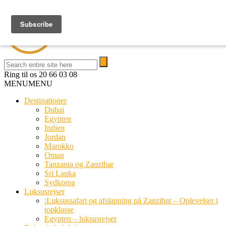
Ring til os
20 66 03 08
MENU
MENU
Destinationer
Dubai
Egypten
Indien
Jordan
Marokko
Oman
Tanzania og Zanzibar
Sri Lanka
Sydkorea
Luksusrejser
:Luksussafari og afslapning på Zanzibar – Oplevelser i
topklasse
Egypten – luksusrejser