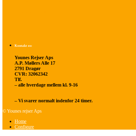
Betalings- og afbestillingsbetingelser
Praktisk rejseinfo
Om os
Kontakt os:
Younes Rejser Aps
A.P. Møllers Alle 17
2791 Dragør
CVR: 32062342
Tlf.
20 66 03 08
– alle hverdage mellem kl. 9-16
younesrejser@younesrejser.dk
– Vi svarer normalt indenfor 24 timer.
© Younes rejser Aps
Home
Configure