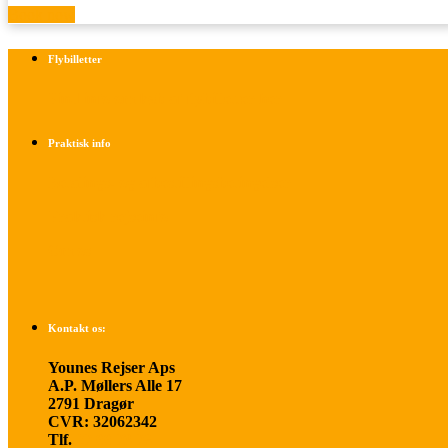
Book now
Flybilletter
Find info om køb af flybilletter her
Praktisk info
Betalings- og afbestillingsbetingelser
Praktisk rejseinfo
Om os
Kontakt os:
Younes Rejser Aps
A.P. Møllers Alle 17
2791 Dragør
CVR: 32062342
Tlf.
20 66 03 08