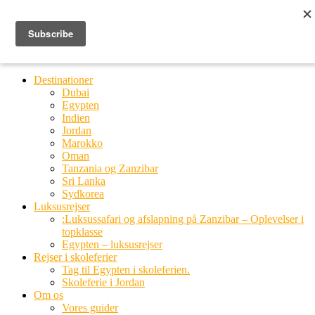
Ring til os
20 66 03 08
MENU
MENU
Destinationer
Dubai
Egypten
Indien
Jordan
Marokko
Oman
Tanzania og Zanzibar
Sri Lanka
Sydkorea
Luksusrejser
:Luksussafari og afslapning på Zanzibar – Oplevelser i
topklasse
Egypten – luksusrejser
Rejser i skoleferier
Tag til Egypten i skoleferien.
Skoleferie i Jordan
Om os
Vores guider