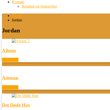
Kontakt
Betaling og betingelser
Home
Jordan
Jordan
Ajloun
Book now
Amman
Book now
Det Døde Hav