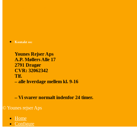
Praktisk rejseinfo
Om os
Kontakt os:
Younes Rejser Aps
A.P. Møllers Alle 17
2791 Dragør
CVR: 32062342
Tlf.
20 66 03 08
– alle hverdage mellem kl. 9-16
younesrejser@younesrejser.dk
– Vi svarer normalt indenfor 24 timer.
© Younes rejser Aps
Home
Configure