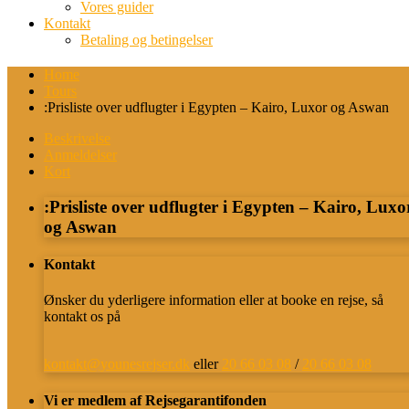
Vores guider
Kontakt
Betaling og betingelser
Home
Tours
:Prisliste over udflugter i Egypten – Kairo, Luxor og Aswan
Beskrivelse
Anmeldelser
Kort
:Prisliste over udflugter i Egypten – Kairo, Luxo
og Aswan
Kontakt
Ønsker du yderligere information eller at booke en rejse, så
kontakt os på
kontakt@younesrejser.dk
eller
20 66 03 08
/
20 66 03 08
Vi er medlem af Rejsegarantifonden