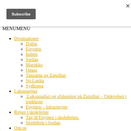
Ring til os
20 66 03 08
MENU
MENU
Destinationer
Dubai
Egypten
Indien
Jordan
Marokko
Oman
Tanzania og Zanzibar
Sri Lanka
Sydkorea
Luksusrejser
:Luksussafari og afslapning på Zanzibar – Oplevelser i
topklasse
Egypten – luksusrejser
Rejser i skoleferier
Tag til Egypten i skoleferien.
Skoleferie i Jordan
Om os