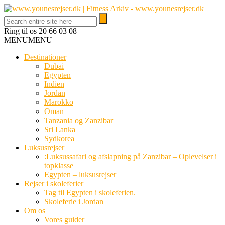
Ring til os
20 66 03 08
MENU
MENU
Destinationer
Dubai
Egypten
Indien
Jordan
Marokko
Oman
Tanzania og Zanzibar
Sri Lanka
Sydkorea
Luksusrejser
:Luksussafari og afslapning på Zanzibar – Oplevelser i
topklasse
Egypten – luksusrejser
Rejser i skoleferier
Tag til Egypten i skoleferien.
Skoleferie i Jordan
Om os
Vores guider