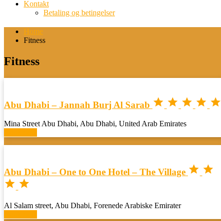
Kontakt
Betaling og betingelser
Home
Fitness
Fitness




Abu Dhabi – Jannah Burj Al Sarab
Mina Street Abu Dhabi, Abu Dhabi, United Arab Emirates
Book now


Abu Dhabi – One to One Hotel – The Village


Al Salam street, Abu Dhabi, Forenede Arabiske Emirater
Book now