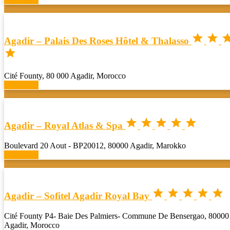


Agadir – Palais Des Roses Hôtel & Thalasso

Cité Founty, 80 000 Agadir, Morocco
Book now





Agadir – Royal Atlas & Spa
Boulevard 20 Aout - BP20012, 80000 Agadir, Marokko
Book now





Agadir – Sofitel Agadir Royal Bay
Cité Founty P4- Baie Des Palmiers- Commune De Bensergao, 80000
Agadir, Morocco