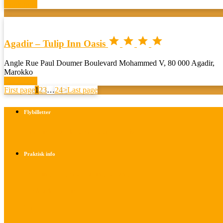
Book now




Agadir – Tulip Inn Oasis
Angle Rue Paul Doumer Boulevard Mohammed V, 80 000 Agadir,
Marokko
Book now
First page
1
2
3
…
24
>
Last page
Flybilletter
Find info om køb af flybilletter her
Praktisk info
Betalings- og afbestillingsbetingelser
Praktisk rejseinfo
Om os