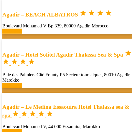




Agadir – BEACH ALBATROS
Boulevard Mohamed V Bp 339, 80000 Agadir, Morocco
Book now

Agadir – Hotel Sofitel Agadir Thalassa Sea & Spa




Baie des Palmiers Cité Founty P5 Secteur touristique , 80010 Agadir,
Marokko
Book now
Agadir – Le Medina Essaouira Hotel Thalassa sea &





spa
Boulevard Mohamed V, 44 000 Essaouira, Marokko
Book now