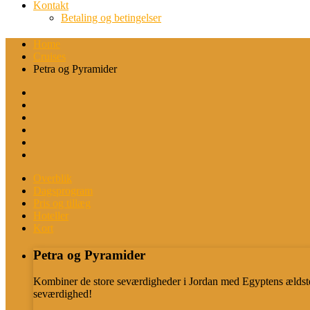
Kontakt
Betaling og betingelser
Home
Cruises
Petra og Pyramider
Overblik
Dagsprogram
Pris og tillæg
Hoteller
Kort
Petra og Pyramider
Kombiner de store seværdigheder i Jordan med Egyptens ældst
seværdighed!