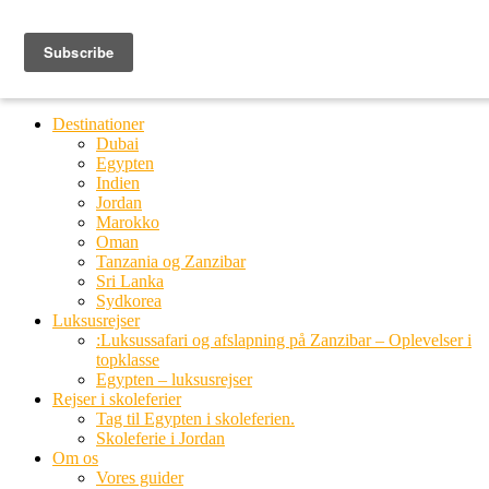
Ring til os
20 66 03 08
MENU
MENU
Destinationer
Dubai
Egypten
Indien
Jordan
Marokko
Oman
Tanzania og Zanzibar
Sri Lanka
Sydkorea
Luksusrejser
:Luksussafari og afslapning på Zanzibar – Oplevelser i
topklasse
Egypten – luksusrejser
Rejser i skoleferier
Tag til Egypten i skoleferien.
Skoleferie i Jordan
Om os
Vores guider