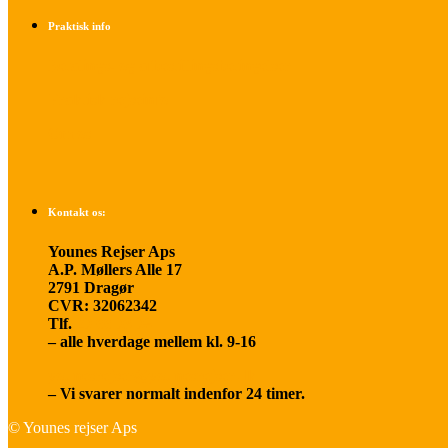
Praktisk info
Betalings- og afbestillingsbetingelser
Praktisk rejseinfo
Om os
Kontakt os:
Younes Rejser Aps
A.P. Møllers Alle 17
2791 Dragør
CVR: 32062342
Tlf.
20 66 03 08
– alle hverdage mellem kl. 9-16
younesrejser@younesrejser.dk
– Vi svarer normalt indenfor 24 timer.
© Younes rejser Aps