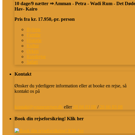
10 dage/9 nætter ⇒ Amman - Petra - Wadi Rum - Det Død
Hav- Kairo
Pris fra kr. 17.950,-pr. person
Byferie
Familie
Historie
Kultur
Ørken
Rundrejse
Safari
Kontakt
Ønsker du yderligere information eller at booke en rejse, så
kontakt os på
kontakt@younesrejser.dk
eller
20 66 03 08
/
20 66 03 08
Book din rejseforsikring! Klik her