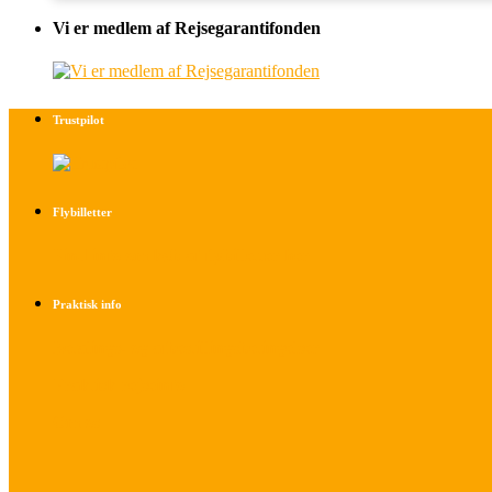
Vi er medlem af Rejsegarantifonden
Trustpilot
Flybilletter
Find info om køb af flybilletter her
Praktisk info
Betalings- og afbestillingsbetingelser
Praktisk rejseinfo
Om os