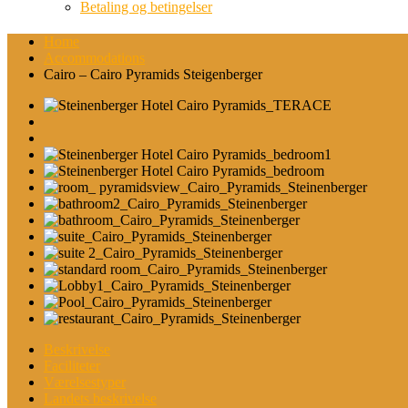
Betaling og betingelser
Home
Accommodations
Cairo – Cairo Pyramids Steigenberger
Beskrivelse
Faciliteter
Værelsestyper
Landets beskrivelse