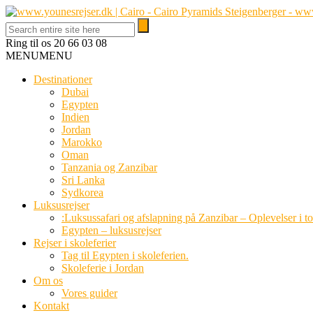
Ring til os
20 66 03 08
MENU
MENU
Destinationer
Dubai
Egypten
Indien
Jordan
Marokko
Oman
Tanzania og Zanzibar
Sri Lanka
Sydkorea
Luksusrejser
:Luksussafari og afslapning på Zanzibar – Oplevelser i t
Egypten – luksusrejser
Rejser i skoleferier
Tag til Egypten i skoleferien.
Skoleferie i Jordan
Om os
Vores guider
Kontakt