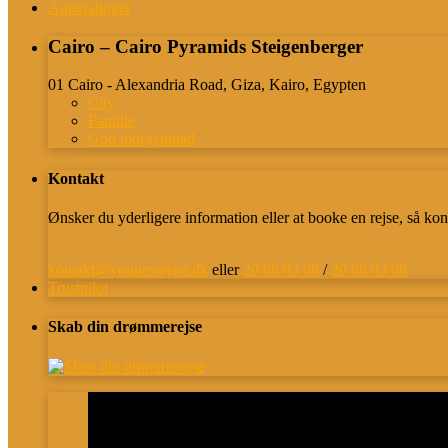
Anbefalinger
Cairo – Cairo Pyramids Steigenberger
01 Cairo - Alexandria Road, Giza, Kairo, Egypten
City
Familie
God morgenmad
Kontakt
Ønsker du yderligere information eller at booke en rejse, så kon
kontakt@younesrejser.dk
eller
20 66 03 08
/
20 66 03 08
Trustpilot
Skab din drømmerejse