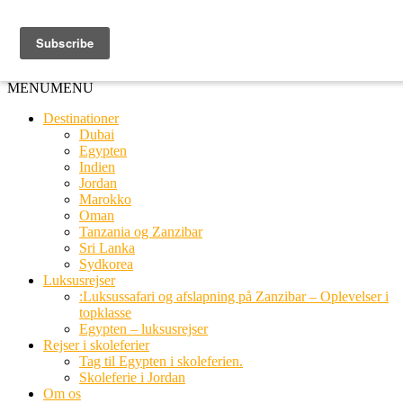
Ring til os
20 66 03 08
MENU
MENU
Destinationer
Dubai
Egypten
Indien
Jordan
Marokko
Oman
Tanzania og Zanzibar
Sri Lanka
Sydkorea
Luksusrejser
:Luksussafari og afslapning på Zanzibar – Oplevelser i
topklasse
Egypten – luksusrejser
Rejser i skoleferier
Tag til Egypten i skoleferien.
Skoleferie i Jordan
Om os