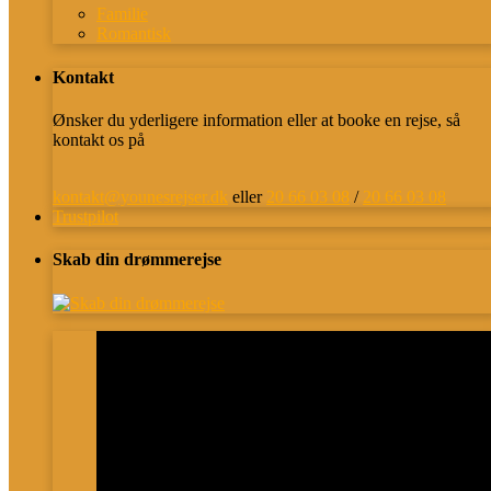
Familie
Romantisk
Kontakt
Ønsker du yderligere information eller at booke en rejse, så
kontakt os på
kontakt@younesrejser.dk
eller
20 66 03 08
/
20 66 03 08
Trustpilot
Skab din drømmerejse