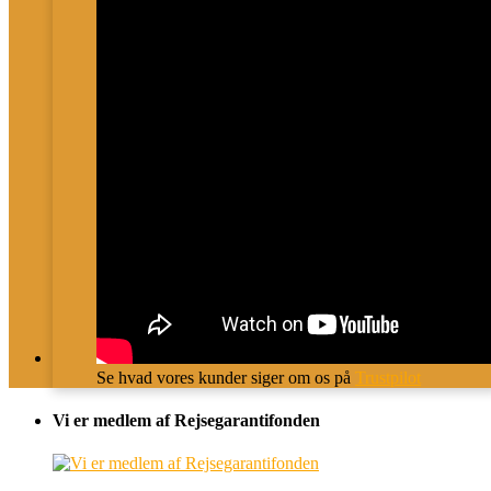
Se hvad vores kunder siger om os på
Trustpilot
Vi er medlem af Rejsegarantifonden