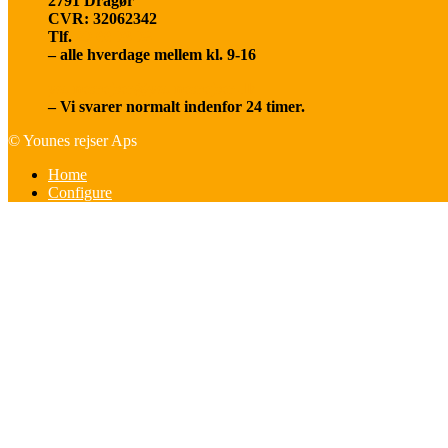
2791 Dragør
CVR: 32062342
Tlf.
20 66 03 08
– alle hverdage mellem kl. 9-16
younesrejser@younesrejser.dk
– Vi svarer normalt indenfor 24 timer.
© Younes rejser Aps
Home
Configure