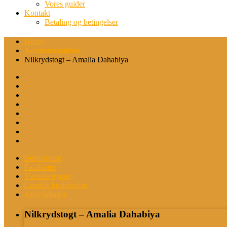
Vores guider
Kontakt
Betaling og betingelser
Home
Accommodations
Nilkrydstogt – Amalia Dahabiya
Beskrivelse
Faciliteter
Værelsestyper
Landets beskrivelse
Anbefalinger
Nilkrydstogt – Amalia Dahabiya