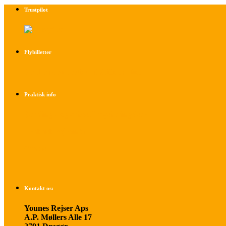
Trustpilot
Flybilletter
Find info om køb af flybilletter her
Praktisk info
Betalings- og afbestillingsbetingelser
Praktisk rejseinfo
Om os
Kontakt os:
Younes Rejser Aps
A.P. Møllers Alle 17