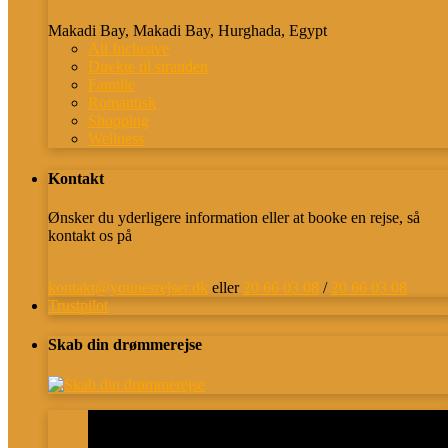
Makadi Bay, Makadi Bay, Hurghada, Egypt
All Inclusive
Direkte til stranden
Familie
Romantisk
Shopping
Wellness
Kontakt
Ønsker du yderligere information eller at booke en rejse, så
kontakt os på
kontakt@younesrejser.dk
eller
20 66 03 08
/
20 66 03 08
Trustpilot
Skab din drømmerejse