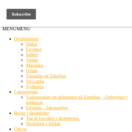
Ring til os
20 66 03 08
MENU
MENU
Destinationer
Dubai
Egypten
Indien
Jordan
Marokko
Oman
Tanzania og Zanzibar
Sri Lanka
Sydkorea
Luksusrejser
:Luksussafari og afslapning på Zanzibar – Oplevelser i
topklasse
Egypten – luksusrejser
Rejser i skoleferier
Tag til Egypten i skoleferien.
Skoleferie i Jordan
Om os