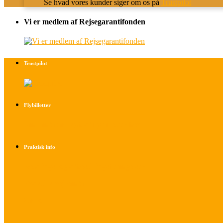
Se hvad vores kunder siger om os på
Trustpilot
Vi er medlem af Rejsegarantifonden
Trustpilot
Flybilletter
Find info om køb af flybilletter her
Praktisk info
Betalings- og afbestillingsbetingelser
Praktisk rejseinfo
Om os