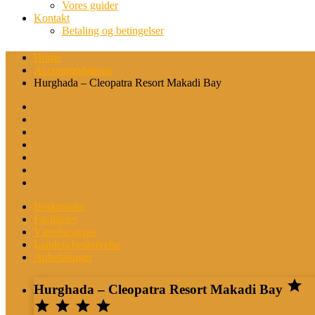
Vores guider
Kontakt
Betaling og betingelser
Home
Accommodations
Hurghada – Cleopatra Resort Makadi Bay
Beskrivelse
Faciliteter
Værelsestyper
Landets beskrivelse
Anbefalinger

Hurghada – Cleopatra Resort Makadi Bay



