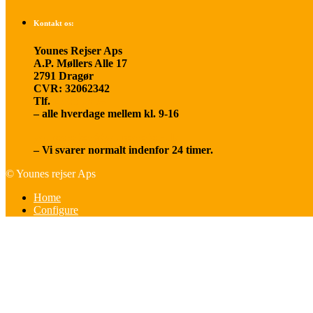
Kontakt os:
Younes Rejser Aps
A.P. Møllers Alle 17
2791 Dragør
CVR: 32062342
Tlf.
20 66 03 08
– alle hverdage mellem kl. 9-16
younesrejser@younesrejser.dk
– Vi svarer normalt indenfor 24 timer.
© Younes rejser Aps
Home
Configure