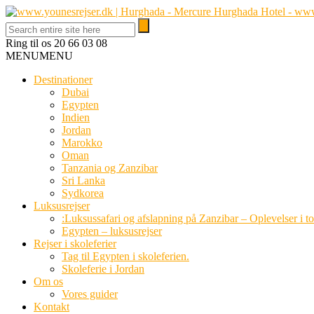
Ring til os
20 66 03 08
MENU
MENU
Destinationer
Dubai
Egypten
Indien
Jordan
Marokko
Oman
Tanzania og Zanzibar
Sri Lanka
Sydkorea
Luksusrejser
:Luksussafari og afslapning på Zanzibar – Oplevelser i t
Egypten – luksusrejser
Rejser i skoleferier
Tag til Egypten i skoleferien.
Skoleferie i Jordan
Om os
Vores guider
Kontakt