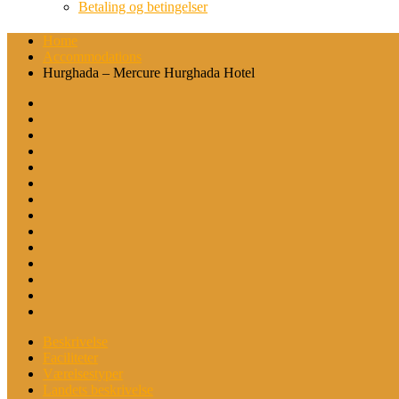
Betaling og betingelser
Home
Accommodations
Hurghada – Mercure Hurghada Hotel
Beskrivelse
Faciliteter
Værelsestyper
Landets beskrivelse