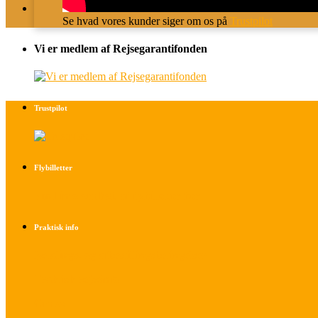
Se hvad vores kunder siger om os på
Trustpilot
Vi er medlem af Rejsegarantifonden
Trustpilot
Flybilletter
Find info om køb af flybilletter her
Praktisk info
Betalings- og afbestillingsbetingelser
Praktisk rejseinfo
Om os