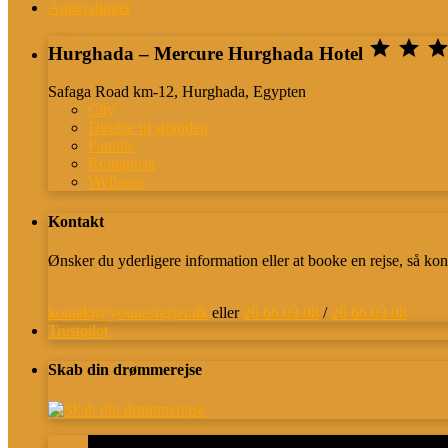
Anbefalinger


Hurghada – Mercure Hurghada Hotel
Safaga Road km-12, Hurghada, Egypten
City
Direkte til stranden
Familie
Romantisk
Wellness
Kontakt
Ønsker du yderligere information eller at booke en rejse, så kon
kontakt@younesrejser.dk
eller
20 66 03 08
/
20 66 03 08
Trustpilot
Skab din drømmerejse