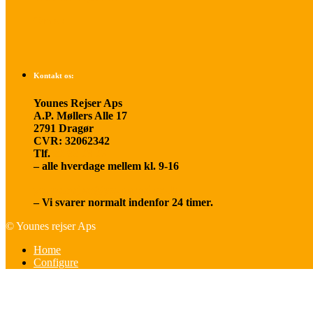
Om os
Kontakt os:
Younes Rejser Aps
A.P. Møllers Alle 17
2791 Dragør
CVR: 32062342
Tlf.
20 66 03 08
– alle hverdage mellem kl. 9-16
younesrejser@younesrejser.dk
– Vi svarer normalt indenfor 24 timer.
© Younes rejser Aps
Home
Configure