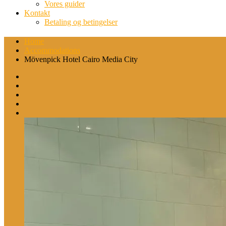
Vores guider
Kontakt
Betaling og betingelser
Home
Accommodations
Mövenpick Hotel Cairo Media City