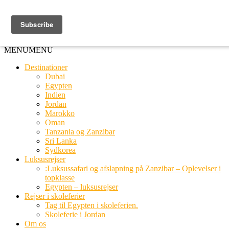
Ring til os
20 66 03 08
MENU
MENU
Destinationer
Dubai
Egypten
Indien
Jordan
Marokko
Oman
Tanzania og Zanzibar
Sri Lanka
Sydkorea
Luksusrejser
:Luksussafari og afslapning på Zanzibar – Oplevelser i
topklasse
Egypten – luksusrejser
Rejser i skoleferier
Tag til Egypten i skoleferien.
Skoleferie i Jordan
Om os