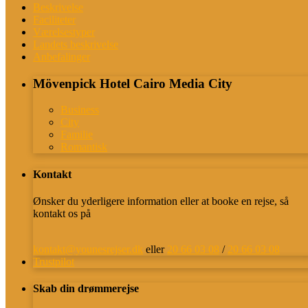
Beskrivelse
Faciliteter
Værelsestyper
Landets beskrivelse
Anbefalinger
Mövenpick Hotel Cairo Media City
Business
City
Familie
Romantisk
Kontakt
Ønsker du yderligere information eller at booke en rejse, så
kontakt os på
kontakt@younesrejser.dk
eller
20 66 03 08
/
20 66 03 08
Trustpilot
Skab din drømmerejse