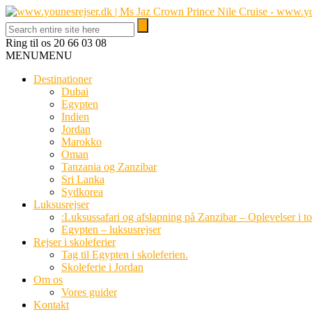
Ring til os
20 66 03 08
MENU
MENU
Destinationer
Dubai
Egypten
Indien
Jordan
Marokko
Oman
Tanzania og Zanzibar
Sri Lanka
Sydkorea
Luksusrejser
:Luksussafari og afslapning på Zanzibar – Oplevelser i t
Egypten – luksusrejser
Rejser i skoleferier
Tag til Egypten i skoleferien.
Skoleferie i Jordan
Om os
Vores guider
Kontakt