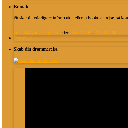
Kontakt
Ønsker du yderligere information eller at booke en rejse, så kon
kontakt@younesrejser.dk
eller
20 66 03 08
/
20 66 03 08
Trustpilot
Skab din drømmerejse