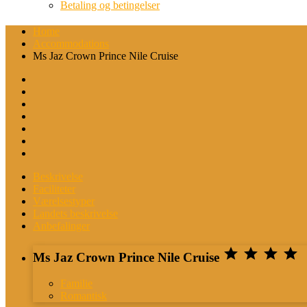
Betaling og betingelser
Home
Accommodations
Ms Jaz Crown Prince Nile Cruise
Beskrivelse
Faciliteter
Værelsestyper
Landets beskrivelse
Anbefalinger




Ms Jaz Crown Prince Nile Cruise
Familie
Romantisk