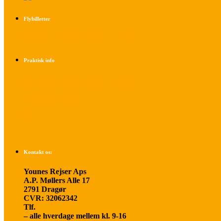
Flybilletter
Find info om køb af flybilletter her
Praktisk info
Betalings- og afbestillingsbetingelser
Praktisk rejseinfo
Om os
Kontakt os:
Younes Rejser Aps
A.P. Møllers Alle 17
2791 Dragør
CVR: 32062342
Tlf.
20 66 03 08
– alle hverdage mellem kl. 9-16