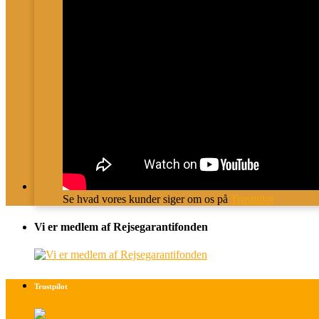
Se hvad vores kunder siger om os på
Trustpilot
Vi er medlem af Rejsegarantifonden
Trustpilot