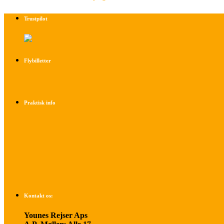
Trustpilot
Flybilletter
Find info om køb af flybilletter her
Praktisk info
Betalings- og afbestillingsbetingelser
Praktisk rejseinfo
Om os
Kontakt os:
Younes Rejser Aps