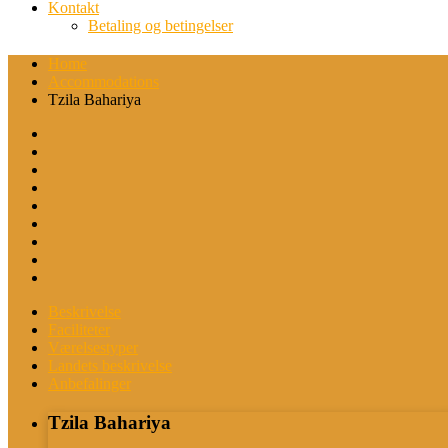
Kontakt
Betaling og betingelser
Home
Accommodations
Tzila Bahariya
Beskrivelse
Faciliteter
Værelsestyper
Landets beskrivelse
Anbefalinger
Tzila Bahariya