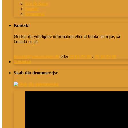
Eco & Natur
Familie
Romantisk
Kontakt
Ønsker du yderligere information eller at booke en rejse, så
kontakt os på
kontakt@younesrejser.dk
eller
20 66 03 08
/
20 66 03 08
Trustpilot
Skab din drømmerejse