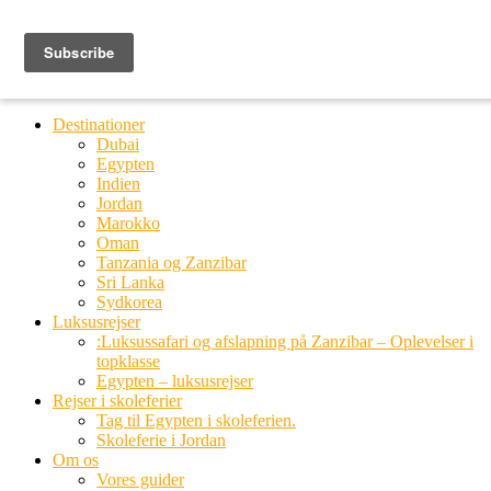
Ring til os
20 66 03 08
MENU
MENU
Destinationer
Dubai
Egypten
Indien
Jordan
Marokko
Oman
Tanzania og Zanzibar
Sri Lanka
Sydkorea
Luksusrejser
:Luksussafari og afslapning på Zanzibar – Oplevelser i
topklasse
Egypten – luksusrejser
Rejser i skoleferier
Tag til Egypten i skoleferien.
Skoleferie i Jordan
Om os
Vores guider