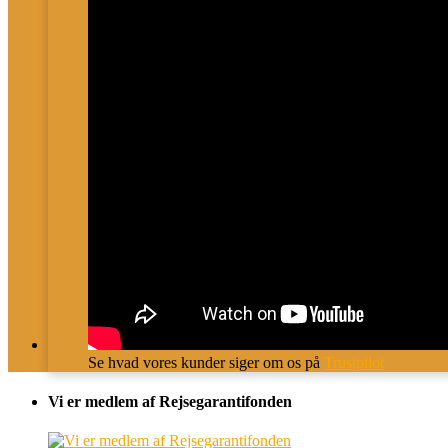
Se hvad vores kunder siger om os på
Trustpilot
Vi er medlem af Rejsegarantifonden