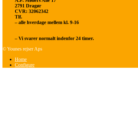
A.P. Møllers Alle 17
2791 Dragør
CVR: 32062342
Tlf.
20 66 03 08
– alle hverdage mellem kl. 9-16
younesrejser@younesrejser.dk
– Vi svarer normalt indenfor 24 timer.
© Younes rejser Aps
Home
Configure