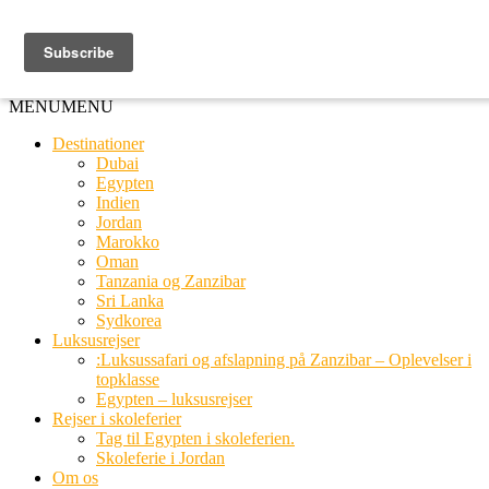
Ring til os
20 66 03 08
MENU
MENU
Destinationer
Dubai
Egypten
Indien
Jordan
Marokko
Oman
Tanzania og Zanzibar
Sri Lanka
Sydkorea
Luksusrejser
:Luksussafari og afslapning på Zanzibar – Oplevelser i
topklasse
Egypten – luksusrejser
Rejser i skoleferier
Tag til Egypten i skoleferien.
Skoleferie i Jordan
Om os