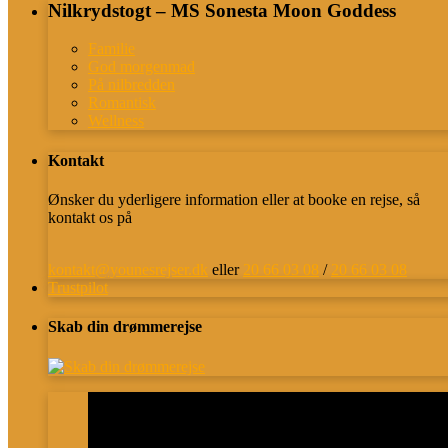
Nilkrydstogt – MS Sonesta Moon Goddess
Familie
God morgenmad
På nilbredden
Romantisk
Wellness
Kontakt
Ønsker du yderligere information eller at booke en rejse, så
kontakt os på
kontakt@younesrejser.dk
eller
20 66 03 08
/
20 66 03 08
Trustpilot
Skab din drømmerejse