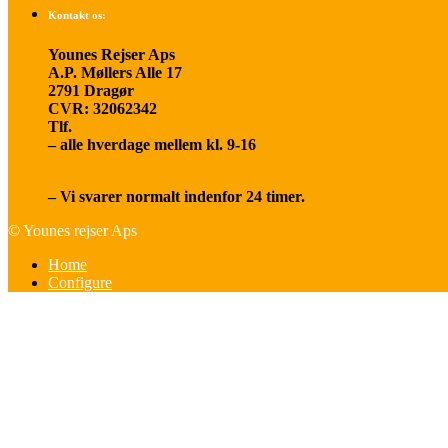
Kontakt os:
Younes Rejser Aps
A.P. Møllers Alle 17
2791 Dragør
CVR: 32062342
Tlf.
20 66 03 08
– alle hverdage mellem kl. 9-16
younesrejser@younesrejser.dk
– Vi svarer normalt indenfor 24 timer.
© Younes rejser Aps
Home
Configure