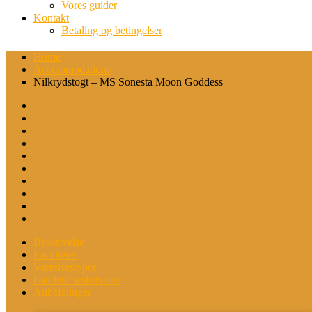
Vores guider
Kontakt
Betaling og betingelser
Home
Accommodations
Nilkrydstogt – MS Sonesta Moon Goddess
Beskrivelse
Faciliteter
Værelsestyper
Landets beskrivelse
Anbefalinger