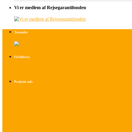
Vi er medlem af Rejsegarantifonden
Trustpilot
Flybilletter
Find info om køb af flybilletter her
Praktisk info
Betalings- og afbestillingsbetingelser
Praktisk rejseinfo
Om os