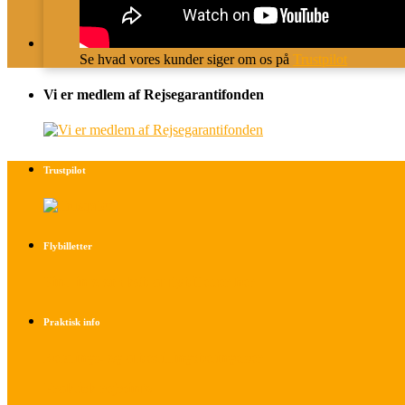
Se hvad vores kunder siger om os på
Trustpilot
Vi er medlem af Rejsegarantifonden
Trustpilot
Flybilletter
Find info om køb af flybilletter her
Praktisk info
Betalings- og afbestillingsbetingelser
Praktisk rejseinfo