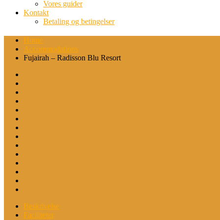
Vores guider
Kontakt
Betaling og betingelser
Home
Accommodations
Fujairah – Radisson Blu Resort
Beskrivelse
Faciliteter