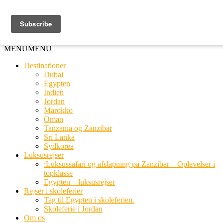
Ring til os
20 66 03 08
MENU
MENU
Destinationer
Dubai
Egypten
Indien
Jordan
Marokko
Oman
Tanzania og Zanzibar
Sri Lanka
Sydkorea
Luksusrejser
:Luksussafari og afslapning på Zanzibar – Oplevelser i
topklasse
Egypten – luksusrejser
Rejser i skoleferier
Tag til Egypten i skoleferien.
Skoleferie i Jordan
Om os