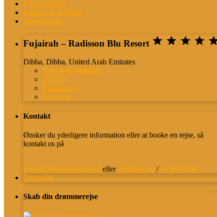
Værelsestyper
Landets beskrivelse
Anbefalinger




Fujairah – Radisson Blu Resort
Dibba, Dibba, United Arab Emirates
Direkte til stranden
Familie
Romantisk
Wellness
Kontakt
Ønsker du yderligere information eller at booke en rejse, så
kontakt os på
kontakt@younesrejser.dk
eller
20 66 03 08
/
20 66 03 08
Trustpilot
Skab din drømmerejse