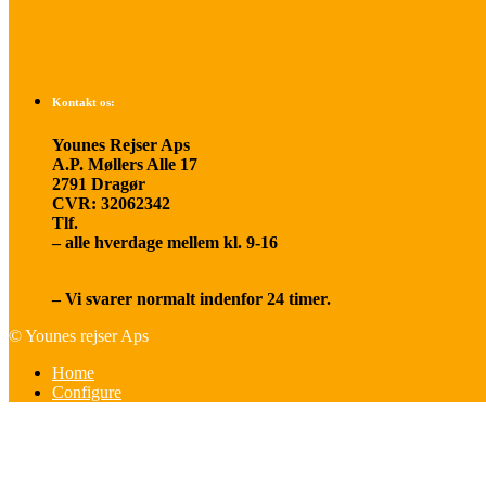
Om os
Kontakt os:
Younes Rejser Aps
A.P. Møllers Alle 17
2791 Dragør
CVR: 32062342
Tlf.
20 66 03 08
– alle hverdage mellem kl. 9-16
younesrejser@younesrejser.dk
– Vi svarer normalt indenfor 24 timer.
© Younes rejser Aps
Home
Configure