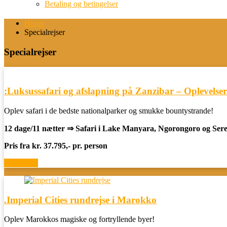
Betaling og betingelser
Home
Specialrejser
Specialrejser
:Luksussafari og afslapning på Zanzibar – Oplevelser 
Oplev safari i de bedste nationalparker og smukke bountystrande!
12 dage/11 nætter ⇒ Safari i Lake Manyara, Ngorongoro og Sere
Pris fra kr. 37.795,- pr. person
Book now
.Imperial Cities rundrejse i Marokko
Oplev Marokkos magiske og fortryllende byer!