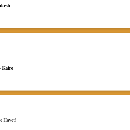
rakesh
- Kairo
e Havet!