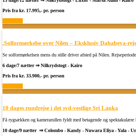
13 dage/12 nætter ⇒ Nilkrydstogt - Luxor - Marsa Alam - Kairo
Pris fra kr. 17.995,- pr. person
Book now
.Solformørkelse over Nilen – Eksklusiv Dahabeya‑rej
Se solformørkelsen mens du stille driver afsted på Nilen. Rejseperiode
6 dage/7 nætter ⇒ Nilkrydstogt - Kairo
Pris fra kr. 33.900,- pr. person
Book now
10 dages rundrejse i det syd-vestlige Sri Lanka
Få rygsækken og kamerarullen fyldt med betagende og spektakulære k
10 dage/9 nætter ⇒ Colombo - Kandy - Nuwara Eliya - Yala - U