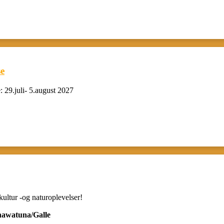
se
: 29.juli- 5.august 2027
ultur -og naturoplevelser!
nawatuna/Galle