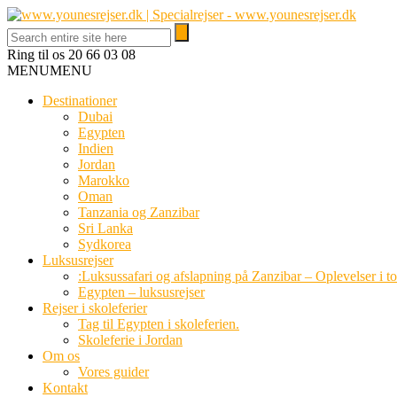
Ring til os
20 66 03 08
MENU
MENU
Destinationer
Dubai
Egypten
Indien
Jordan
Marokko
Oman
Tanzania og Zanzibar
Sri Lanka
Sydkorea
Luksusrejser
:Luksussafari og afslapning på Zanzibar – Oplevelser i t
Egypten – luksusrejser
Rejser i skoleferier
Tag til Egypten i skoleferien.
Skoleferie i Jordan
Om os
Vores guider
Kontakt