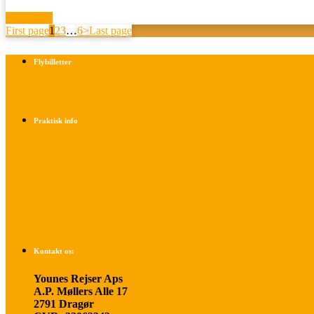
Book now
First page
1
2
3
…
6
>
Last page
Flybilletter
Find info om køb af flybilletter her
Praktisk info
Betalings- og afbestillingsbetingelser
Praktisk rejseinfo
Om os
Kontakt os:
Younes Rejser Aps
A.P. Møllers Alle 17
2791 Dragør